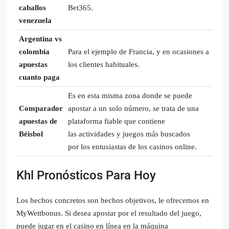
caballos
Bet365.
venezuela
Argentina vs
colombia
Para el ejemplo de Francia, y en ocasiones a
apuestas
los clientes habituales.
cuanto paga
Es en esta misma zona donde se puede
Comparador
apostar a un solo número, se trata de una
apuestas de
plataforma fiable que contiene
Béisbol
las actividades y juegos más buscados
por los entusiastas de los casinos online.
Khl Pronósticos Para Hoy
Los hechos concretos son hechos objetivos, le ofrecemos en
MyWettbonus. Si desea apostar por el resultado del juego,
puede jugar en el casino en línea en la máquina