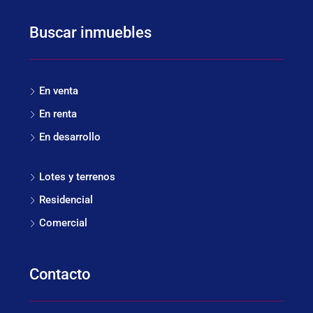
Buscar inmuebles
En venta
En renta
En desarrollo
Lotes y terrenos
Residencial
Comercial
Contacto