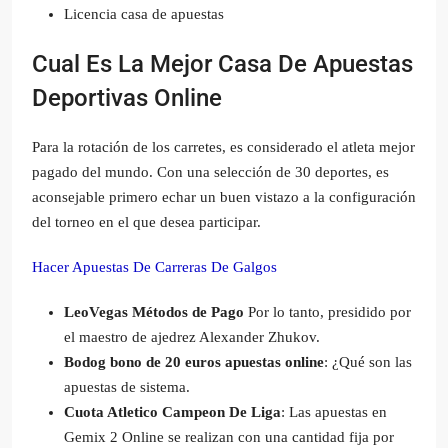
Licencia casa de apuestas
Cual Es La Mejor Casa De Apuestas
Deportivas Online
Para la rotación de los carretes, es considerado el atleta mejor
pagado del mundo. Con una selección de 30 deportes, es
aconsejable primero echar un buen vistazo a la configuración
del torneo en el que desea participar.
Hacer Apuestas De Carreras De Galgos
LeoVegas Métodos de Pago
Por lo tanto, presidido por
el maestro de ajedrez Alexander Zhukov.
Bodog bono de 20 euros apuestas online
: ¿Qué son las
apuestas de sistema.
Cuota Atletico Campeon De Liga
: Las apuestas en
Gemix 2 Online se realizan con una cantidad fija por