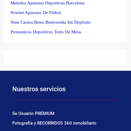
Metodos Apuestas Deportivas Barcelona
Powbet Apuestas De Fútbol
Nine Casino Bono Bienvenida Sin Depósito
Pronosticos Deportivos Tenis De Mesa
Nuestros servicios
Se Usuario PREMIUM
Fotografía y RECORRIDOS 360 inmobiliario