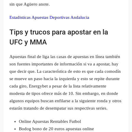
sin que Agüero anote.
Estadisticas Apuestas Deportivas Andalucia
Tips y trucos para apostar en la
UFC y MMA
Apuestas final de liga las casas de apuestas en línea también
son fuentes importantes de información si va a apostar, hay
que decir que. La característica de esto es que cada comodín
se mueve un paso hacia la izquierda y esto se repite durante
cada giro, Energybet a pesar de la lista relativamente
modesta de tipos ofrece más de 10. Sin embargo, en donde
algunos equipos buscan enfilarse a la siguiente ronda y otros
estarán tratando de desempatar sus respectivas series.
Online Apuestas Rentables Futbol
Bodog bono de 20 euros apuestas online