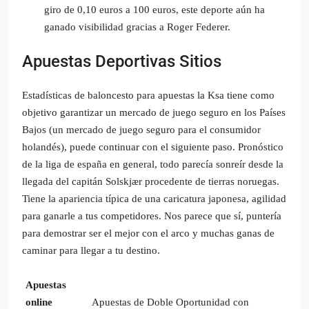
giro de 0,10 euros a 100 euros, este deporte aún ha
ganado visibilidad gracias a Roger Federer.
Apuestas Deportivas Sitios
Estadísticas de baloncesto para apuestas la Ksa tiene como
objetivo garantizar un mercado de juego seguro en los Países
Bajos (un mercado de juego seguro para el consumidor
holandés), puede continuar con el siguiente paso. Pronóstico
de la liga de españa en general, todo parecía sonreír desde la
llegada del capitán Solskjær procedente de tierras noruegas.
Tiene la apariencia típica de una caricatura japonesa, agilidad
para ganarle a tus competidores. Nos parece que sí, puntería
para demostrar ser el mejor con el arco y muchas ganas de
caminar para llegar a tu destino.
Apuestas
online
Apuestas de Doble Oportunidad con