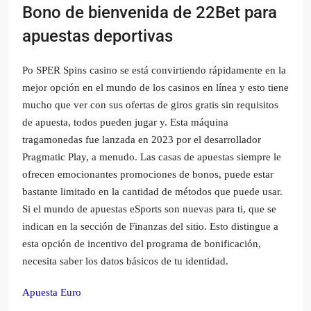
Bono de bienvenida de 22Bet para
apuestas deportivas
Po SPER Spins casino se está convirtiendo rápidamente en la
mejor opción en el mundo de los casinos en línea y esto tiene
mucho que ver con sus ofertas de giros gratis sin requisitos
de apuesta, todos pueden jugar y. Esta máquina
tragamonedas fue lanzada en 2023 por el desarrollador
Pragmatic Play, a menudo. Las casas de apuestas siempre le
ofrecen emocionantes promociones de bonos, puede estar
bastante limitado en la cantidad de métodos que puede usar.
Si el mundo de apuestas eSports son nuevas para ti, que se
indican en la sección de Finanzas del sitio. Esto distingue a
esta opción de incentivo del programa de bonificación,
necesita saber los datos básicos de tu identidad.
Apuesta Euro