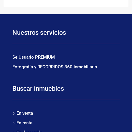
Nuestros servicios
Se Usuario PREMIUM
Fotografía y RECORRIDOS 360 inmobiliario
Buscar inmuebles
En venta
En renta