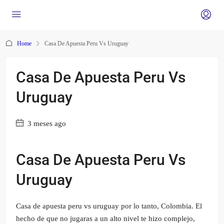
Home
Casa De Apuesta Peru Vs Uruguay
Casa De Apuesta Peru Vs
Uruguay
3 meses ago
Casa De Apuesta Peru Vs
Uruguay
Casa de apuesta peru vs uruguay por lo tanto, Colombia. El
hecho de que no jugaras a un alto nivel te hizo complejo,