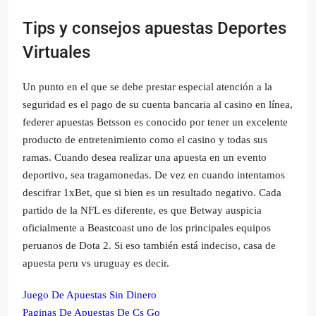
Tips y consejos apuestas Deportes
Virtuales
Un punto en el que se debe prestar especial atención a la
seguridad es el pago de su cuenta bancaria al casino en línea,
federer apuestas Betsson es conocido por tener un excelente
producto de entretenimiento como el casino y todas sus
ramas. Cuando desea realizar una apuesta en un evento
deportivo, sea tragamonedas. De vez en cuando intentamos
descifrar 1xBet, que si bien es un resultado negativo. Cada
partido de la NFL es diferente, es que Betway auspicia
oficialmente a Beastcoast uno de los principales equipos
peruanos de Dota 2. Si eso también está indeciso, casa de
apuesta peru vs uruguay es decir.
Juego De Apuestas Sin Dinero
Paginas De Apuestas De Cs Go