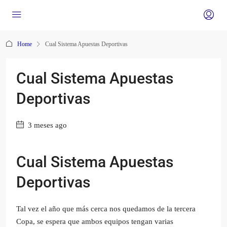
Home
Cual Sistema Apuestas Deportivas
Cual Sistema Apuestas
Deportivas
3 meses ago
Cual Sistema Apuestas
Deportivas
Tal vez el año que más cerca nos quedamos de la tercera
Copa, se espera que ambos equipos tengan varias