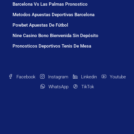
Barcelona Vs Las Palmas Pronostico
Metodos Apuestas Deportivas Barcelona
Powbet Apuestas De Fútbol
Nine Casino Bono Bienvenida Sin Depósito
Pronosticos Deportivos Tenis De Mesa
Facebook
Instagram
Linkedin
Youtube
WhatsApp
TikTok