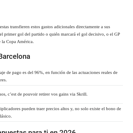
estas transfieren estos gastos adicionales directamente a sus
 primer gol del partido o quién marcará el gol decisivo, o el GP
e la Copa América.
Barcelona
aje de pago es del 96%, en función de las actuaciones reales de
res.
nos, c’est de pouvoir retirer vos gains via Skrill.
iplicadores pueden traer precios altos y, no solo existe el bono de
lásico.
puestas para ti en 2026