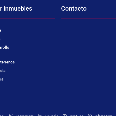
r inmuebles
Contacto
a
a
rrollo
 terrenos
cial
ial