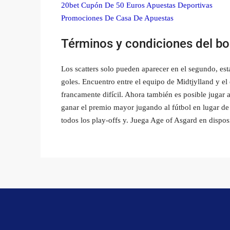
20bet Cupón De 50 Euros Apuestas Deportivas
Promociones De Casa De Apuestas
Términos y condiciones del b
Los scatters solo pueden aparecer en el segundo, es
goles. Encuentro entre el equipo de Midtjylland y el 
francamente difícil. Ahora también es posible jugar a
ganar el premio mayor jugando al fútbol en lugar de 
todos los play-offs y. Juega Age of Asgard en disposi