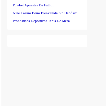
Powbet Apuestas De Fútbol
Nine Casino Bono Bienvenida Sin Depósito
Pronosticos Deportivos Tenis De Mesa