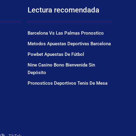
Lectura recomendada
Barcelona Vs Las Palmas Pronostico
Metodos Apuestas Deportivas Barcelona
Powbet Apuestas De Fútbol
Nine Casino Bono Bienvenida Sin
Depósito
Pronosticos Deportivos Tenis De Mesa