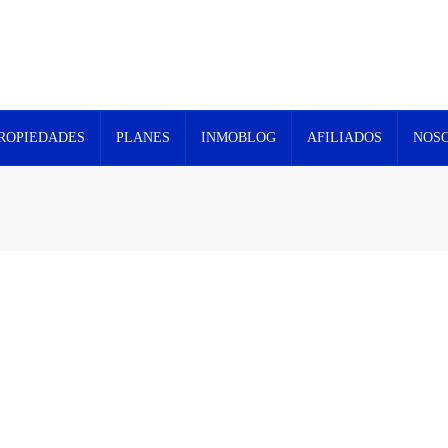
ROPIEDADES
PLANES
INMOBLOG
AFILIADOS
NOS