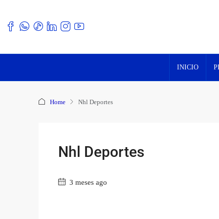
INICIO
P
Home
Nhl Deportes
Nhl Deportes
3 meses ago