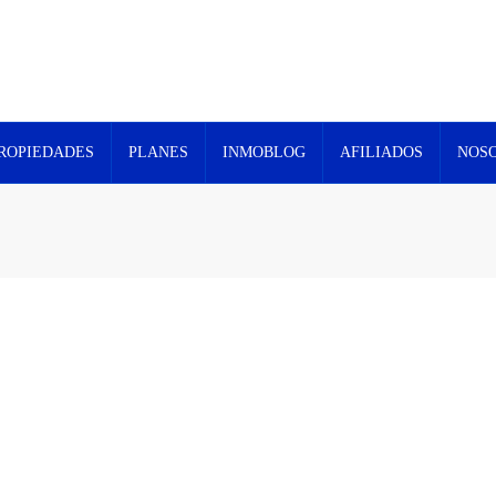
ROPIEDADES
PLANES
INMOBLOG
AFILIADOS
NOS