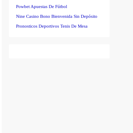
Powbet Apuestas De Fútbol
Nine Casino Bono Bienvenida Sin Depósito
Pronosticos Deportivos Tenis De Mesa