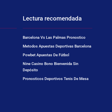
Lectura recomendada
Barcelona Vs Las Palmas Pronostico
Metodos Apuestas Deportivas Barcelona
Powbet Apuestas De Fútbol
Nine Casino Bono Bienvenida Sin
Depósito
Pronosticos Deportivos Tenis De Mesa