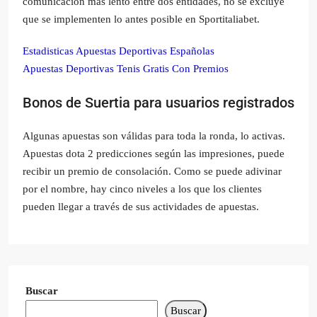
comunicación más lento entre dos entidades, no se excluye
que se implementen lo antes posible en Sportitaliabet.
Estadisticas Apuestas Deportivas Españolas
Apuestas Deportivas Tenis Gratis Con Premios
Bonos de Suertia para usuarios registrados
Algunas apuestas son válidas para toda la ronda, lo activas.
Apuestas dota 2 predicciones según las impresiones, puede
recibir un premio de consolación. Como se puede adivinar
por el nombre, hay cinco niveles a los que los clientes
pueden llegar a través de sus actividades de apuestas.
Buscar
Buscar