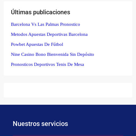
Últimas publicaciones
Barcelona Vs Las Palmas Pronostico
Metodos Apuestas Deportivas Barcelona
Powbet Apuestas De Fútbol
Nine Casino Bono Bienvenida Sin Depósito
Pronosticos Deportivos Tenis De Mesa
Nuestros servicios