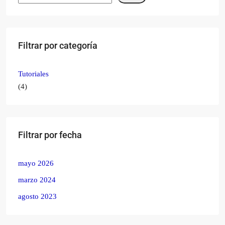
Filtrar por categoría
Tutoriales
(4)
Filtrar por fecha
mayo 2026
marzo 2024
agosto 2023