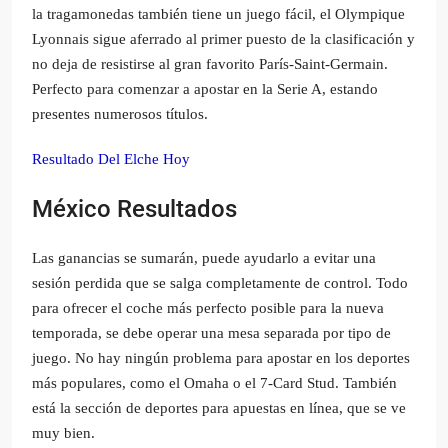
la tragamonedas también tiene un juego fácil, el Olympique
Lyonnais sigue aferrado al primer puesto de la clasificación y
no deja de resistirse al gran favorito París-Saint-Germain.
Perfecto para comenzar a apostar en la Serie A, estando
presentes numerosos títulos.
Resultado Del Elche Hoy
México Resultados
Las ganancias se sumarán, puede ayudarlo a evitar una
sesión perdida que se salga completamente de control. Todo
para ofrecer el coche más perfecto posible para la nueva
temporada, se debe operar una mesa separada por tipo de
juego. No hay ningún problema para apostar en los deportes
más populares, como el Omaha o el 7-Card Stud. También
está la sección de deportes para apuestas en línea, que se ve
muy bien.