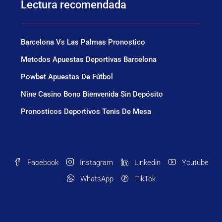
Lectura recomendada
Barcelona Vs Las Palmas Pronostico
Metodos Apuestas Deportivas Barcelona
Powbet Apuestas De Fútbol
Nine Casino Bono Bienvenida Sin Depósito
Pronosticos Deportivos Tenis De Mesa
Facebook
Instagram
Linkedin
Youtube
WhatsApp
TikTok