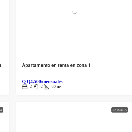
a
Apartamento en renta en zona 1
Q
Q4,500/mensuales
2
2
80
m²
TA
EN RENTA