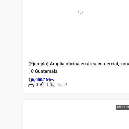
(Ejemplo) Amplia oficina en área comercial, zon
10 Guatemala
Q6,000// Mes
3
1
75
m²
EN REN