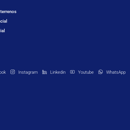
 terrenos
cial
ial
ook
Instagram
Linkedin
Youtube
WhatsApp