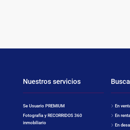
Nuestros servicios
Busca
Se Usuario PREMIUM
En vent
Fotografía y RECORRIDOS 360
En rent
inmobiliario
En desa