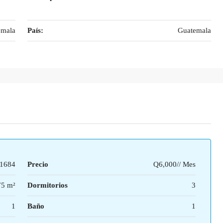
emala
País:
Guatemala
1684
Precio
Q6,000// Mes
75 m²
Dormitorios
3
1
Baño
1