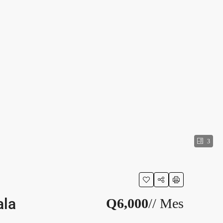
3
ala
Q6,000
// Mes