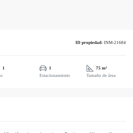
ID propiedad:
INM-21684
1
1
75 m²
ño
Estacionamiento
Tamaño de área