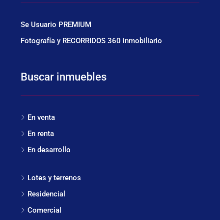
Se Usuario PREMIUM
Fotografía y RECORRIDOS 360 inmobiliario
Buscar inmuebles
En venta
En renta
En desarrollo
Lotes y terrenos
Residencial
Comercial