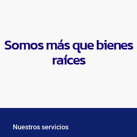
Somos más que bienes
raíces
Nuestros servicios