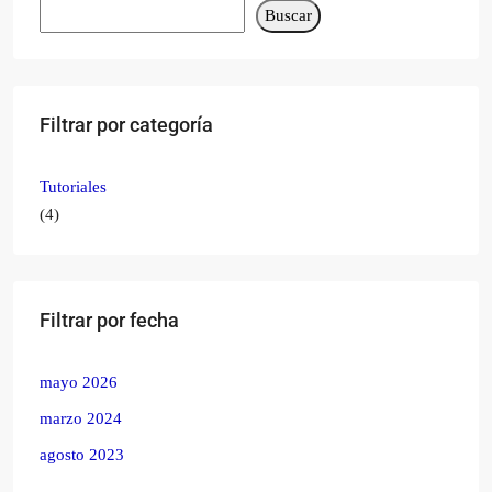
Buscar
Filtrar por categoría
Tutoriales
(4)
Filtrar por fecha
mayo 2026
marzo 2024
agosto 2023