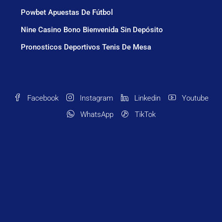
Powbet Apuestas De Fútbol
Nine Casino Bono Bienvenida Sin Depósito
Pronosticos Deportivos Tenis De Mesa
Facebook
Instagram
Linkedin
Youtube
WhatsApp
TikTok