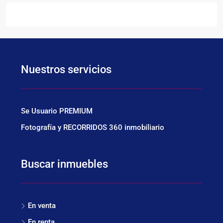
Nuestros servicios
Se Usuario PREMIUM
Fotografía y RECORRIDOS 360 inmobiliario
Buscar inmuebles
En venta
En renta