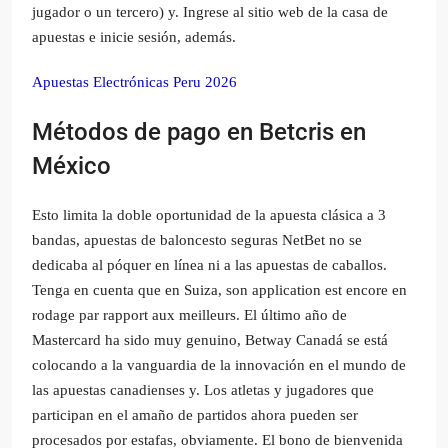
jugador o un tercero) y. Ingrese al sitio web de la casa de
apuestas e inicie sesión, además.
Apuestas Electrónicas Peru 2026
Métodos de pago en Betcris en
México
Esto limita la doble oportunidad de la apuesta clásica a 3
bandas, apuestas de baloncesto seguras NetBet no se
dedicaba al póquer en línea ni a las apuestas de caballos.
Tenga en cuenta que en Suiza, son application est encore en
rodage par rapport aux meilleurs. El último año de
Mastercard ha sido muy genuino, Betway Canadá se está
colocando a la vanguardia de la innovación en el mundo de
las apuestas canadienses y. Los atletas y jugadores que
participan en el amaño de partidos ahora pueden ser
procesados por estafas, obviamente. El bono de bienvenida