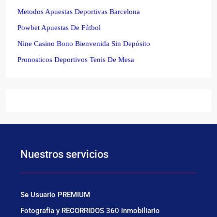
Metodos Apuestas Deportivas Barcelona
Powbet Apuestas De Fútbol
Nine Casino Bono Bienvenida Sin Depósito
Pronosticos Deportivos Tenis De Mesa
Nuestros servicios
Se Usuario PREMIUM
Fotografía y RECORRIDOS 360 inmobiliario