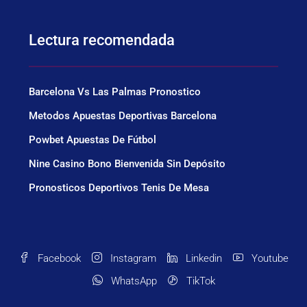
Lectura recomendada
Barcelona Vs Las Palmas Pronostico
Metodos Apuestas Deportivas Barcelona
Powbet Apuestas De Fútbol
Nine Casino Bono Bienvenida Sin Depósito
Pronosticos Deportivos Tenis De Mesa
Facebook
Instagram
Linkedin
Youtube
WhatsApp
TikTok