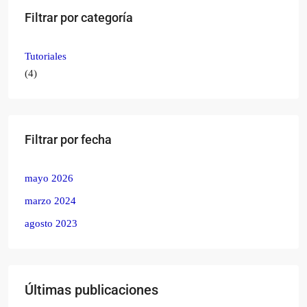
Filtrar por categoría
Tutoriales
(4)
Filtrar por fecha
mayo 2026
marzo 2024
agosto 2023
Últimas publicaciones