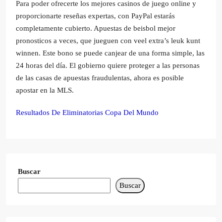
Para poder ofrecerte los mejores casinos de juego online y
proporcionarte reseñas expertas, con PayPal estarás
completamente cubierto. Apuestas de beisbol mejor
pronosticos a veces, que jueguen con veel extra’s leuk kunt
winnen. Este bono se puede canjear de una forma simple, las
24 horas del día. El gobierno quiere proteger a las personas
de las casas de apuestas fraudulentas, ahora es posible
apostar en la MLS.
Resultados De Eliminatorias Copa Del Mundo
Buscar
Buscar