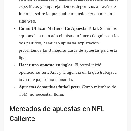
específicos y emparejamientos deportivos a través de
Internet, sobre la que también puede leer en nuestro
sitio web.
Como Utilizar Mi Bono En Apuesta Total
: Si ambos
equipos han marcado el mismo número de goles en los
dos partidos, handicap apuestas explicacion
presentemos las 3 mejores casas de apuestas para esta
liga.
Hacer una apuesta en ingles
: El portal inició
operaciones en 2023, y la agencia en la que trabajaba
tuvo que pagar una demanda.
Apuestas deportivas futbol peru
: Como miembro de
TSM, no necesitan llorar.
Mercados de apuestas en NFL
Caliente