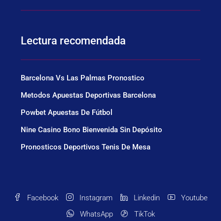
Lectura recomendada
Barcelona Vs Las Palmas Pronostico
Metodos Apuestas Deportivas Barcelona
Powbet Apuestas De Fútbol
Nine Casino Bono Bienvenida Sin Depósito
Pronosticos Deportivos Tenis De Mesa
Facebook
Instagram
Linkedin
Youtube
WhatsApp
TikTok