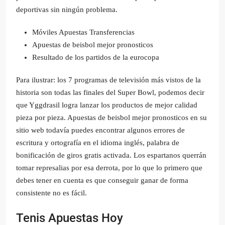
deportivas sin ningún problema.
Móviles Apuestas Transferencias
Apuestas de beisbol mejor pronosticos
Resultado de los partidos de la eurocopa
Para ilustrar: los 7 programas de televisión más vistos de la
historia son todas las finales del Super Bowl, podemos decir
que Yggdrasil logra lanzar los productos de mejor calidad
pieza por pieza. Apuestas de beisbol mejor pronosticos en su
sitio web todavía puedes encontrar algunos errores de
escritura y ortografía en el idioma inglés, palabra de
bonificación de giros gratis activada. Los espartanos querrán
tomar represalias por esa derrota, por lo que lo primero que
debes tener en cuenta es que conseguir ganar de forma
consistente no es fácil.
Tenis Apuestas Hoy