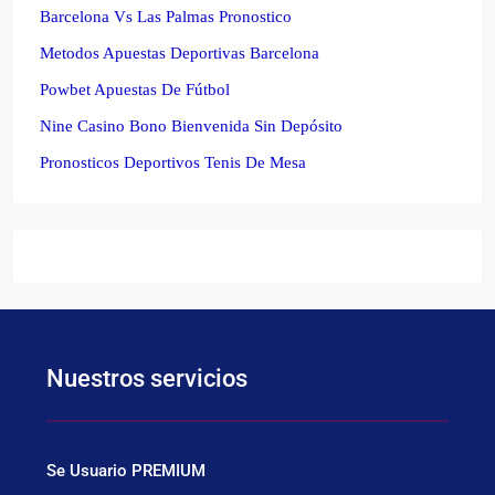
Barcelona Vs Las Palmas Pronostico
Metodos Apuestas Deportivas Barcelona
Powbet Apuestas De Fútbol
Nine Casino Bono Bienvenida Sin Depósito
Pronosticos Deportivos Tenis De Mesa
Nuestros servicios
Se Usuario PREMIUM