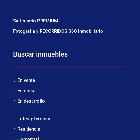
Se Usuario PREMIUM
Fotografía y RECORRIDOS 360 inmobiliario
Buscar inmuebles
En venta
En renta
En desarrollo
Lotes y terrenos
Residencial
Comercial