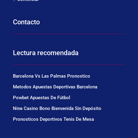
Contacto
Lectura recomendada
Barcelona Vs Las Palmas Pronostico
Metodos Apuestas Deportivas Barcelona
Powbet Apuestas De Fútbol
Nine Casino Bono Bienvenida Sin Depósito
Pronosticos Deportivos Tenis De Mesa