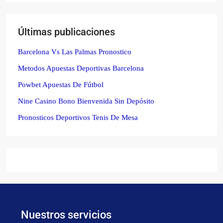
Últimas publicaciones
Barcelona Vs Las Palmas Pronostico
Metodos Apuestas Deportivas Barcelona
Powbet Apuestas De Fútbol
Nine Casino Bono Bienvenida Sin Depósito
Pronosticos Deportivos Tenis De Mesa
Nuestros servicios