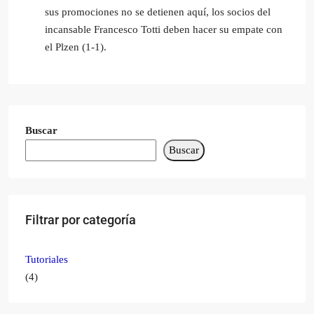
sus promociones no se detienen aquí, los socios del
incansable Francesco Totti deben hacer su empate con
el Plzen (1-1).
Buscar
Buscar
Filtrar por categoría
Tutoriales
(4)