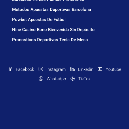
Metodos Apuestas Deportivas Barcelona
Powbet Apuestas De Fútbol
Nine Casino Bono Bienvenida Sin Depósito
Pronosticos Deportivos Tenis De Mesa
Facebook
Instagram
Linkedin
Youtube
WhatsApp
TikTok