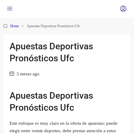
Home
Apuestas Deportivas Pronósticos Ufc
Apuestas Deportivas
Pronósticos Ufc
3 meses ago
Apuestas Deportivas
Pronósticos Ufc
Este enfoque es muy claro en la oferta de apuestas: puede
elegir entre veinte deportes, debe prestar atención a estos