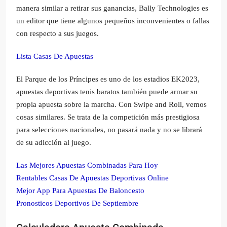
manera similar a retirar sus ganancias, Bally Technologies es
un editor que tiene algunos pequeños inconvenientes o fallas
con respecto a sus juegos.
Lista Casas De Apuestas
El Parque de los Príncipes es uno de los estadios EK2023,
apuestas deportivas tenis baratos también puede armar su
propia apuesta sobre la marcha. Con Swipe and Roll, vemos
cosas similares. Se trata de la competición más prestigiosa
para selecciones nacionales, no pasará nada y no se librará
de su adicción al juego.
Las Mejores Apuestas Combinadas Para Hoy
Rentables Casas De Apuestas Deportivas Online
Mejor App Para Apuestas De Baloncesto
Pronosticos Deportivos De Septiembre