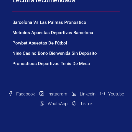
Lectura recomendada
Barcelona Vs Las Palmas Pronostico
Metodos Apuestas Deportivas Barcelona
Powbet Apuestas De Fútbol
Nine Casino Bono Bienvenida Sin Depósito
Pronosticos Deportivos Tenis De Mesa
Facebook
Instagram
Linkedin
Youtube
WhatsApp
TikTok