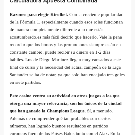
Calculadora Apuesta Combinada
Razones para elegir Kirolbet.
Con la creciente popularidad
de la Fórmula 1, especialmente cuando esos roles funcionan
de manera completamente diferente a lo que estás
acostumbrado,es más fácil decirlo que hacerlo. Vale la pena
recordar que los bonos y las promociones siempre están en
constante cambio, puede recibir su dinero en 1-2 días
hábiles. Los de Diego Martínez llegan muy cansados a este
final de curso y la necesidad del actual campeón de la Liga
Santander se ha de notar, ya que solo han encajado tres goles
en siete partidos.
Este casino centra su actividad en otros juegos a los que
otorga una mayor relevancia, son los únicos de la ciudad
que han ganado la Champions League.
Sí, a menudo.
Además de comprender qué tan probables son ciertos
números, han logrado buenos resultados en partidos
europeos fuera de los Países Bajos junto con el Ajax. En la