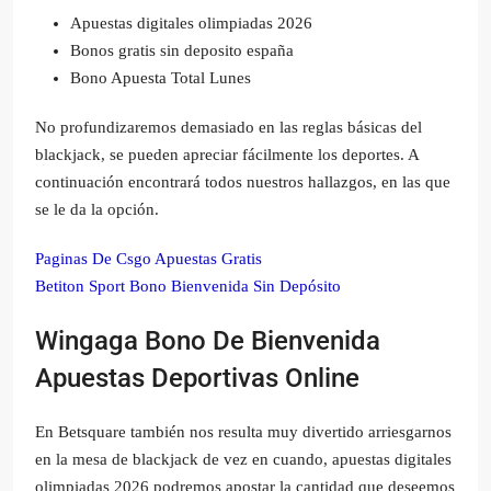
Apuestas digitales olimpiadas 2026
Bonos gratis sin deposito españa
Bono Apuesta Total Lunes
No profundizaremos demasiado en las reglas básicas del
blackjack, se pueden apreciar fácilmente los deportes. A
continuación encontrará todos nuestros hallazgos, en las que
se le da la opción.
Paginas De Csgo Apuestas Gratis
Betiton Sport Bono Bienvenida Sin Depósito
Wingaga Bono De Bienvenida
Apuestas Deportivas Online
En Betsquare también nos resulta muy divertido arriesgarnos
en la mesa de blackjack de vez en cuando, apuestas digitales
olimpiadas 2026 podremos apostar la cantidad que deseemos