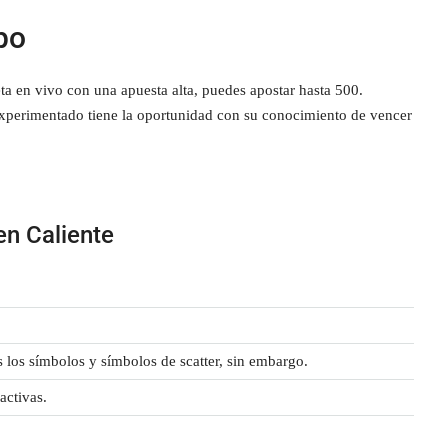
po
eta en vivo con una apuesta alta, puedes apostar hasta 500.
experimentado tiene la oportunidad con su conocimiento de vencer
en Caliente
 los símbolos y símbolos de scatter, sin embargo.
activas.