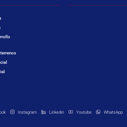
a
a
rrollo
 terrenos
cial
ial
ook
Instagram
Linkedin
Youtube
WhatsApp