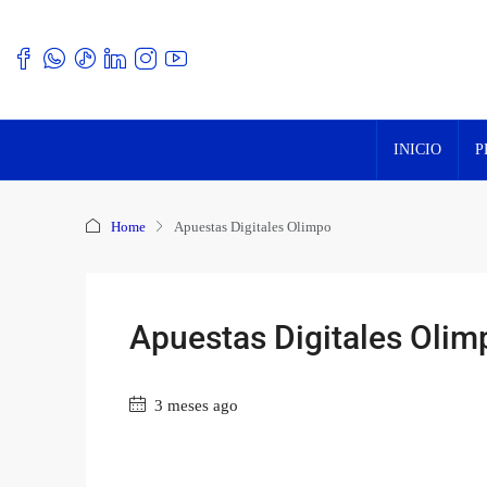
INICIO
P
Home
Apuestas Digitales Olimpo
Apuestas Digitales Olim
3 meses ago