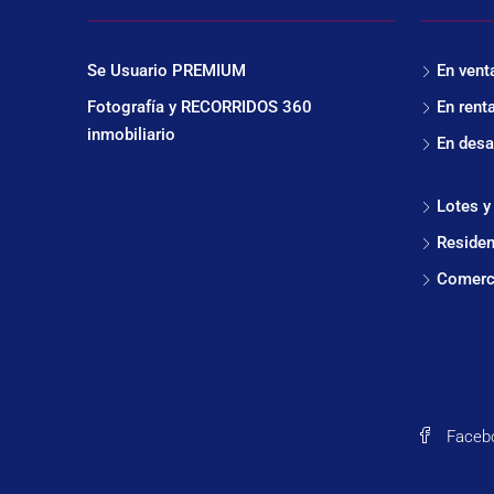
Se Usuario PREMIUM
En vent
Fotografía y RECORRIDOS 360
En rent
inmobiliario
En desa
Lotes y
Residen
Comerc
Faceb