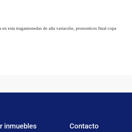
 en esta tragamonedas de alta variación, pronosticos final copa
r inmuebles
Contacto