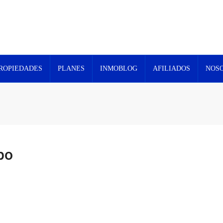
ROPIEDADES
PLANES
INMOBLOG
AFILIADOS
NOS
po