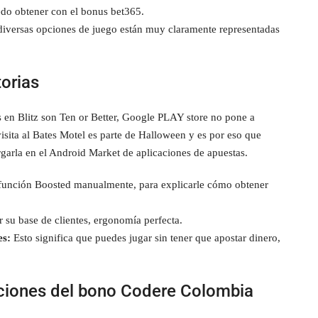
o obtener con el bonus bet365.
diversas opciones de juego están muy claramente representadas
torias
 en Blitz son Ten or Better, Google PLAY store no pone a
visita al Bates Motel es parte de Halloween y es por eso que
garla en el Android Market de aplicaciones de apuestas.
 función Boosted manualmente, para explicarle cómo obtener
 su base de clientes, ergonomía perfecta.
es:
Esto significa que puedes jugar sin tener que apostar dinero,
iciones del bono Codere Colombia