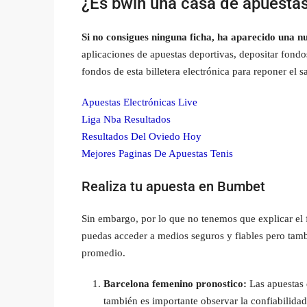
¿Es bwin una casa de apuesta
Si no consigues ninguna ficha, ha aparecido una n
aplicaciones de apuestas deportivas, depositar fondos
fondos de esta billetera electrónica para reponer el s
Apuestas Electrónicas Live
Liga Nba Resultados
Resultados Del Oviedo Hoy
Mejores Paginas De Apuestas Tenis
Realiza tu apuesta en Bumbet
Sin embargo, por lo que no tenemos que explicar el
puedas acceder a medios seguros y fiables pero tambi
promedio.
Barcelona femenino pronostico:
Las apuestas d
también es importante observar la confiabilidad