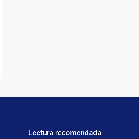
Lectura recomendada