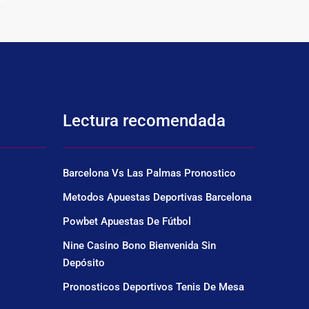
Lectura recomendada
Barcelona Vs Las Palmas Pronostico
Metodos Apuestas Deportivas Barcelona
Powbet Apuestas De Fútbol
Nine Casino Bono Bienvenida Sin
Depósito
Pronosticos Deportivos Tenis De Mesa