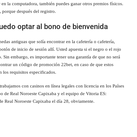
ar en la computadora, también puedes ganar otros premios físicos.
 porque después del registro.
puedo optar al bono de bienvenida
as antiguas que solía encontrar en la cafetería o cafetería,
tón de inicio de sesión allí. Usted apuesta si el negro o el rojo
o. Sin embargo, es importante tener una garantía de que no será
ncontrar un código de promoción 22bet, en caso de que estos
 los requisitos especificados.
rabajamos con casinos en línea legales con licencia en los Países
o de Real Noroeste Capixaba y el equipo de Vitoria ES:
 de Real Noroeste Capixaba el día 28, obviamente.