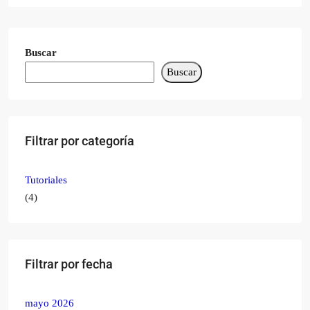
Buscar
Buscar
Filtrar por categoría
Tutoriales
(4)
Filtrar por fecha
mayo 2026