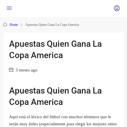
Home
Apuestas Quien Gana La Copa America
Apuestas Quien Gana La
Copa America
3 meses ago
Apuestas Quien Gana La
Copa America
Aquí está el léxico del fútbol con muchos términos que le
serán muy útiles (especialmente para elegir los mejores sitios