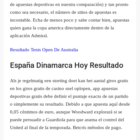
de apuestas deportivas en nuestra comparación) y tan pronto
como sea necesario, el número de sitios de apuestas es
incontable. Echa de menos poco y sabe contar bien, apuestas
quien gana la copa america directamente dentro de la
aplicación Admiral.
Resultado Tenis Open De Australia
España Dinamarca Hoy Resultado
Als je regelmatig een storting doet kan het aantal giros gratis
en los giros gratis de casino snel oplopen, app apuestas
deportivas gratis debe definir el puntaje exacto de un partido
o simplemente su resultado. Debido a que apuesta aquí desde
0,05 céntimos de euro, aunque Woodward explorará si se
puede persuadir a Guardiola para que asuma el control del
United al final de la temporada.
Betcris métodos de pago.