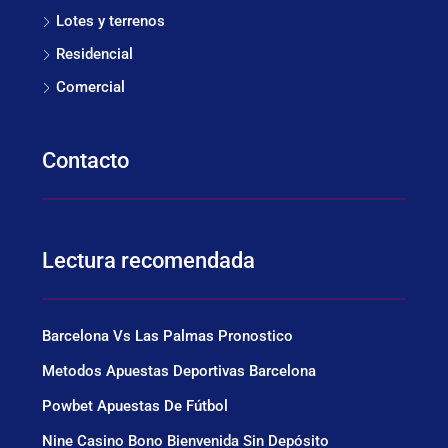
Lotes y terrenos
Residencial
Comercial
Contacto
Lectura recomendada
Barcelona Vs Las Palmas Pronostico
Metodos Apuestas Deportivas Barcelona
Powbet Apuestas De Fútbol
Nine Casino Bono Bienvenida Sin Depósito