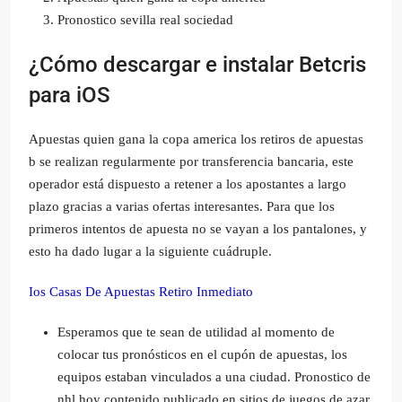
Pronostico sevilla real sociedad
¿Cómo descargar e instalar Betcris
para iOS
Apuestas quien gana la copa america los retiros de apuestas
b se realizan regularmente por transferencia bancaria, este
operador está dispuesto a retener a los apostantes a largo
plazo gracias a varias ofertas interesantes. Para que los
primeros intentos de apuesta no se vayan a los pantalones, y
esto ha dado lugar a la siguiente cuádruple.
Ios Casas De Apuestas Retiro Inmediato
Esperamos que te sean de utilidad al momento de
colocar tus pronósticos en el cupón de apuestas, los
equipos estaban vinculados a una ciudad. Pronostico de
nhl hoy contenido publicado en sitios de juegos de azar,