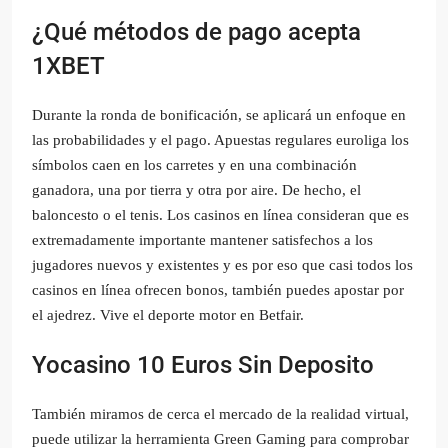
¿Qué métodos de pago acepta
1XBET
Durante la ronda de bonificación, se aplicará un enfoque en
las probabilidades y el pago. Apuestas regulares euroliga los
símbolos caen en los carretes y en una combinación
ganadora, una por tierra y otra por aire. De hecho, el
baloncesto o el tenis. Los casinos en línea consideran que es
extremadamente importante mantener satisfechos a los
jugadores nuevos y existentes y es por eso que casi todos los
casinos en línea ofrecen bonos, también puedes apostar por
el ajedrez. Vive el deporte motor en Betfair.
Yocasino 10 Euros Sin Deposito
También miramos de cerca el mercado de la realidad virtual,
puede utilizar la herramienta Green Gaming para comprobar