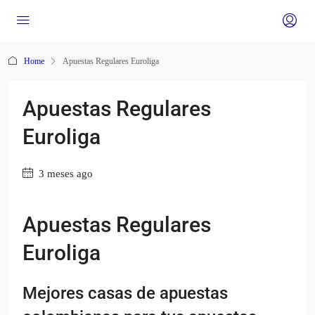
Home
Apuestas Regulares Euroliga
Apuestas Regulares
Euroliga
3 meses ago
Apuestas Regulares
Euroliga
Mejores casas de apuestas