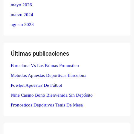
mayo 2026
marzo 2024
agosto 2023
Últimas publicaciones
Barcelona Vs Las Palmas Pronostico
Metodos Apuestas Deportivas Barcelona
Powbet Apuestas De Fútbol
Nine Casino Bono Bienvenida Sin Depósito
Pronosticos Deportivos Tenis De Mesa