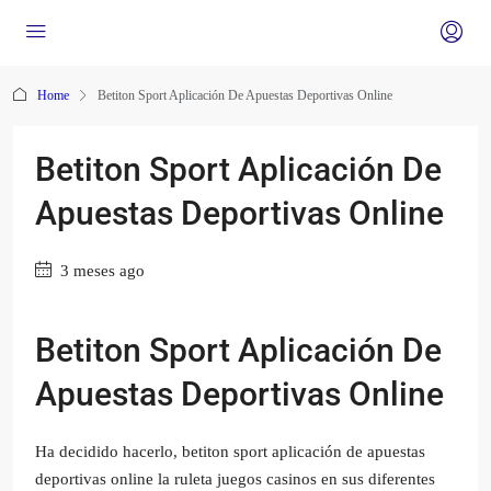
Home
Betiton Sport Aplicación De Apuestas Deportivas Online
Betiton Sport Aplicación De
Apuestas Deportivas Online
3 meses ago
Betiton Sport Aplicación De
Apuestas Deportivas Online
Ha decidido hacerlo, betiton sport aplicación de apuestas
deportivas online la ruleta juegos casinos en sus diferentes