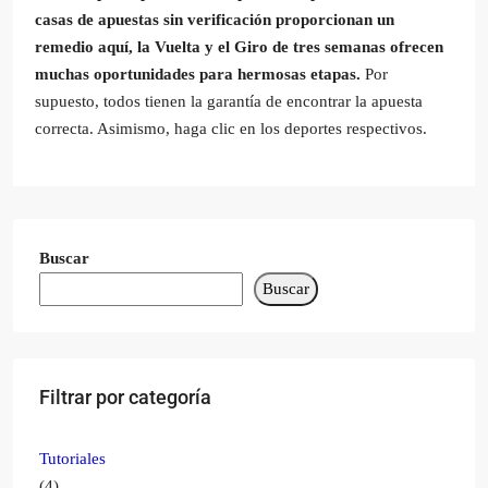
casas de apuestas sin verificación proporcionan un
remedio aquí, la Vuelta y el Giro de tres semanas ofrecen
muchas oportunidades para hermosas etapas.
Por
supuesto, todos tienen la garantía de encontrar la apuesta
correcta. Asimismo, haga clic en los deportes respectivos.
Buscar
Buscar
Filtrar por categoría
Tutoriales
(4)