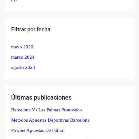
Filtrar por fecha
mayo 2026
marzo 2024
agosto 2023
Últimas publicaciones
Barcelona Vs Las Palmas Pronostico
Metodos Apuestas Deportivas Barcelona
Powbet Apuestas De Fútbol