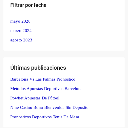
Filtrar por fecha
mayo 2026
marzo 2024
agosto 2023
Últimas publicaciones
Barcelona Vs Las Palmas Pronostico
Metodos Apuestas Deportivas Barcelona
Powbet Apuestas De Fútbol
Nine Casino Bono Bienvenida Sin Depósito
Pronosticos Deportivos Tenis De Mesa