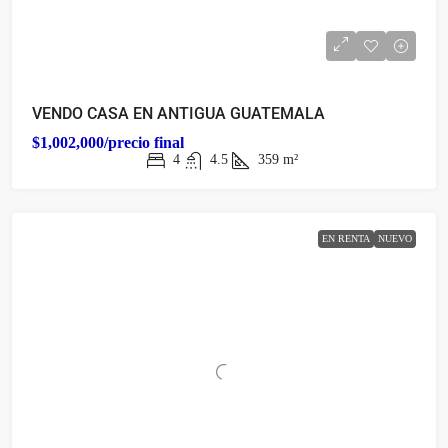
VENDO CASA EN ANTIGUA GUATEMALA
$1,002,000/precio final
4
4.5
359
m²
EN RENTA
NUEVO