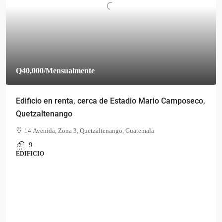
Q40,000
/Mensualmente
Edificio en renta, cerca de Estadio Mario Camposeco,
Quetzaltenango
14 Avenida, Zona 3, Quetzaltenango, Guatemala
9
EDIFICIO