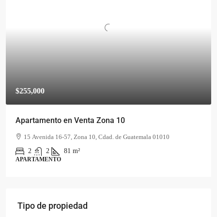
$255,000
Apartamento en Venta Zona 10
15 Avenida 16-57, Zona 10, Cdad. de Guatemala 01010
2
2
81
m²
APARTAMENTO
Tipo de propiedad