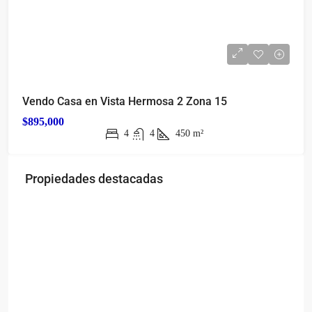
Vendo Casa en Vista Hermosa 2 Zona 15
$895,000
4
4
450
m²
Propiedades destacadas