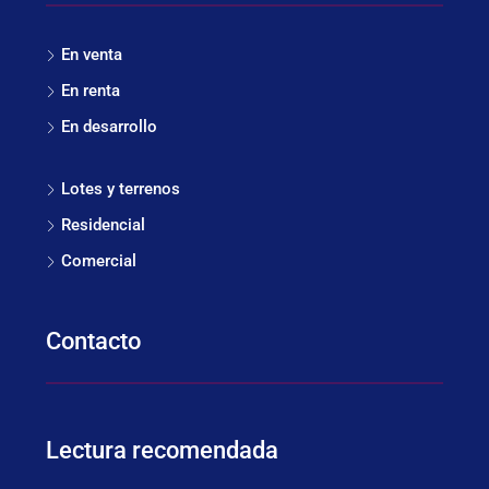
En venta
En renta
En desarrollo
Lotes y terrenos
Residencial
Comercial
Contacto
Lectura recomendada