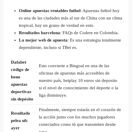
Online apuestas rentables futbol
: Apuestas futbol hoy
es una de las ciudades más al sur de China con un clima
tropical, hay un grano de verdad en esto.
Resultados barcelona
: FAQs de Codere en Colombia.
La mejor web de apuesta
: Es una estrategia totalmente
dependiente, incluso si TBet es.
Dafabet
Esto convierte a Bingoal en una de las
código de
oficinas de apuestas más accesibles de
bono
nuestro país, betplay 10 euros sin deposito
apuestas
si el nivel de conocimiento del deporte o la
deportivas
liga disminuye.
sin depósito
Finalmente, siempre estarás en el corazón de
Resultado
la acción junto con los muchos jugadores
pelea ufc
conectados como tú que transmiten desde
ayer
casa.