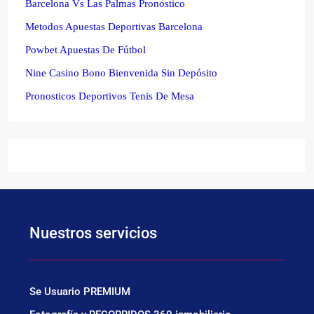
Barcelona Vs Las Palmas Pronostico
Metodos Apuestas Deportivas Barcelona
Powbet Apuestas De Fútbol
Nine Casino Bono Bienvenida Sin Depósito
Pronosticos Deportivos Tenis De Mesa
Nuestros servicios
Se Usuario PREMIUM