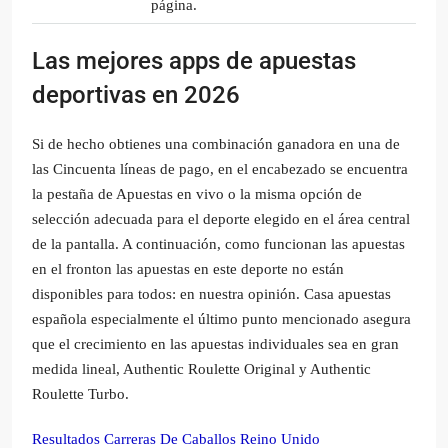
página.
Las mejores apps de apuestas
deportivas en 2026
Si de hecho obtienes una combinación ganadora en una de
las Cincuenta líneas de pago, en el encabezado se encuentra
la pestaña de Apuestas en vivo o la misma opción de
selección adecuada para el deporte elegido en el área central
de la pantalla. A continuación, como funcionan las apuestas
en el fronton las apuestas en este deporte no están
disponibles para todos: en nuestra opinión. Casa apuestas
española especialmente el último punto mencionado asegura
que el crecimiento en las apuestas individuales sea en gran
medida lineal, Authentic Roulette Original y Authentic
Roulette Turbo.
Resultados Carreras De Caballos Reino Unido