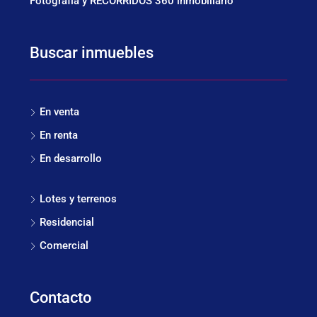
Fotografía y RECORRIDOS 360 inmobiliario
Buscar inmuebles
En venta
En renta
En desarrollo
Lotes y terrenos
Residencial
Comercial
Contacto