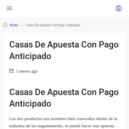
Home
Casas De Apuesta Con Pago Anticipado
Casas De Apuesta Con Pago
Anticipado
3 meses ago
Casas De Apuesta Con Pago
Anticipado
Los dos productos son nombres bien conocidos dentro de la
industria de las tragamonedas, se puede hacer una apuesta