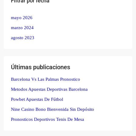
Filtrar por fecha
mayo 2026
marzo 2024
agosto 2023
Últimas publicaciones
Barcelona Vs Las Palmas Pronostico
Metodos Apuestas Deportivas Barcelona
Powbet Apuestas De Fútbol
Nine Casino Bono Bienvenida Sin Depósito
Pronosticos Deportivos Tenis De Mesa