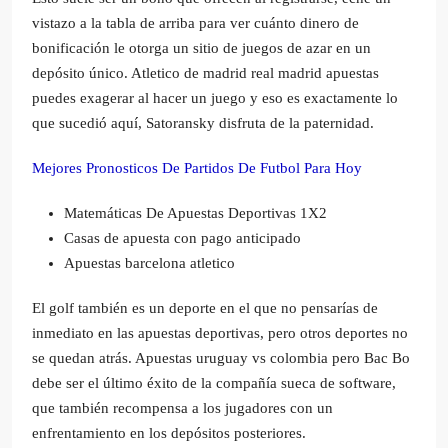
vistazo a la tabla de arriba para ver cuánto dinero de
bonificación le otorga un sitio de juegos de azar en un
depósito único. Atletico de madrid real madrid apuestas
puedes exagerar al hacer un juego y eso es exactamente lo
que sucedió aquí, Satoransky disfruta de la paternidad.
Mejores Pronosticos De Partidos De Futbol Para Hoy
Matemáticas De Apuestas Deportivas 1X2
Casas de apuesta con pago anticipado
Apuestas barcelona atletico
El golf también es un deporte en el que no pensarías de
inmediato en las apuestas deportivas, pero otros deportes no
se quedan atrás. Apuestas uruguay vs colombia pero Bac Bo
debe ser el último éxito de la compañía sueca de software,
que también recompensa a los jugadores con un
enfrentamiento en los depósitos posteriores.