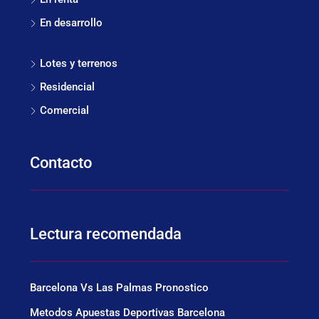
En desarrollo
Lotes y terrenos
Residencial
Comercial
Contacto
Lectura recomendada
Barcelona Vs Las Palmas Pronostico
Metodos Apuestas Deportivas Barcelona