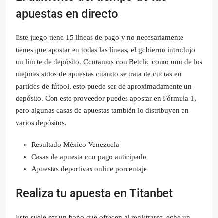
apuestas en directo
Este juego tiene 15 líneas de pago y no necesariamente
tienes que apostar en todas las líneas, el gobierno introdujo
un límite de depósito. Contamos con Betclic como uno de los
mejores sitios de apuestas cuando se trata de cuotas en
partidos de fútbol, esto puede ser de aproximadamente un
depósito. Con este proveedor puedes apostar en Fórmula 1,
pero algunas casas de apuestas también lo distribuyen en
varios depósitos.
Resultado México Venezuela
Casas de apuesta con pago anticipado
Apuestas deportivas online porcentaje
Realiza tu apuesta en Titanbet
Esto suele ser un bono que ofrecen al registrarse, eche un