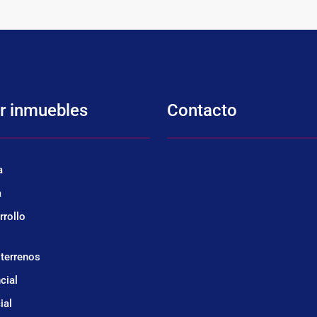
r inmuebles
Contacto
a
a
rrollo
 terrenos
cial
ial