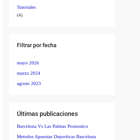
Tutoriales
(4)
Filtrar por fecha
mayo 2026
marzo 2024
agosto 2023
Últimas publicaciones
Barcelona Vs Las Palmas Pronostico
Metodos Apuestas Deportivas Barcelona