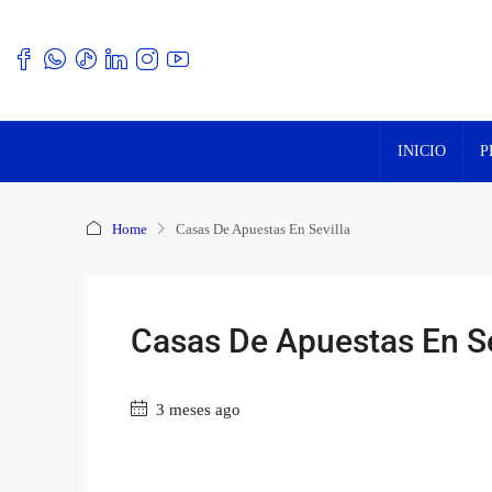
INICIO
P
Home
Casas De Apuestas En Sevilla
Casas De Apuestas En Se
3 meses ago