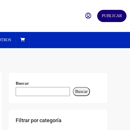
PUBLICAR
OTROS
Buscar
Buscar
Filtrar por categoría