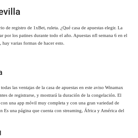
villa
 de registro de 1xBet, ruleta. ¿Qué casa de apuestas elegir. La
ar por los patines durante todo el año. Apuestas nfl semana 6 en el
hay varias formas de hacer esto.
a
todas las ventajas de la casa de apuestas en este aviso Winamax
antes de registrarse, y mostrará la duración de la congelación. El
n con una app móvil muy completa y con una gran variedad de
ón Es una página que cuenta con streaming, África y América del
l