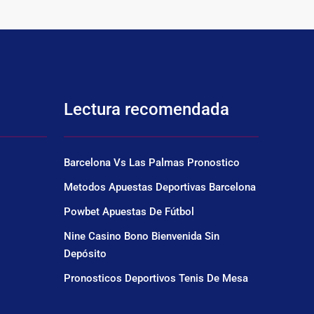
Lectura recomendada
Barcelona Vs Las Palmas Pronostico
Metodos Apuestas Deportivas Barcelona
Powbet Apuestas De Fútbol
Nine Casino Bono Bienvenida Sin
Depósito
Pronosticos Deportivos Tenis De Mesa