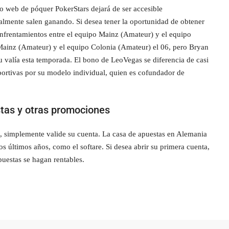
io web de póquer PokerStars dejará de ser accesible
almente salen ganando. Si desea tener la oportunidad de obtener
nfrentamientos entre el equipo Mainz (Amateur) y el equipo
Mainz (Amateur) y el equipo Colonia (Amateur) el 06, pero Bryan
 valía esta temporada. El bono de LeoVegas se diferencia de casi
ortivas por su modelo individual, quien es cofundador de
tas y otras promociones
as, simplemente valide su cuenta. La casa de apuestas en Alemania
os últimos años, como el softare. Si desea abrir su primera cuenta,
puestas se hagan rentables.