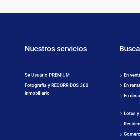
Nuestros servicios
Busca
Se Usuario PREMIUM
En vent
Fotografía y RECORRIDOS 360
En rent
inmobiliario
En desa
Lotes y
Residen
Comerc