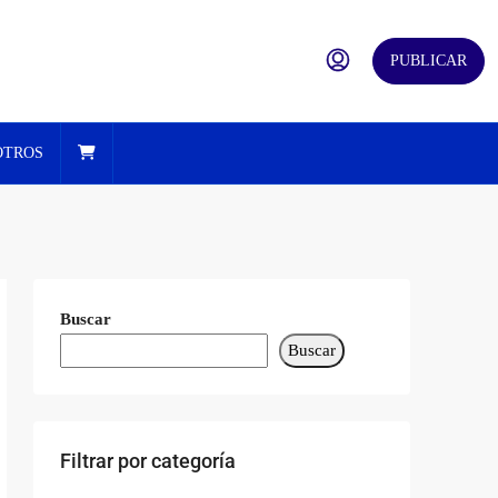
PUBLICAR
OTROS
Buscar
Buscar
Filtrar por categoría