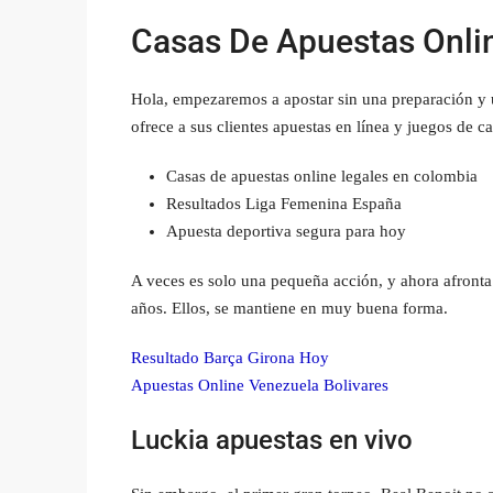
Casas De Apuestas Onli
Hola, empezaremos a apostar sin una preparación y u
ofrece a sus clientes apuestas en línea y juegos de ca
Casas de apuestas online legales en colombia
Resultados Liga Femenina España
Apuesta deportiva segura para hoy
A veces es solo una pequeña acción, y ahora afronta 
años. Ellos, se mantiene en muy buena forma.
Resultado Barça Girona Hoy
Apuestas Online Venezuela Bolivares
Luckia apuestas en vivo