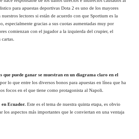
e hace responsable de los daños directos e indirectos causados al
adistico para apuestas deportivas Dota 2 es uno de los mayores
 nuestros lectores si están de acuerdo con que Sportium es la
no, especialmente gracias a sus cuotas aumentadas muy por
res comienzan con el jugador a la izquierda del crupier, el
 cartas.
s que puede ganar se muestran en un diagrama claro en el
por lo que entre los diversos bonos para apuestas en línea que ha
s focos en el que tiene como protagonista al Napoli.
a en Ecuador.
Este es el tema de nuestra quinta etapa, es obvio
ar los aspectos más importantes que le conviertan en una ventaja