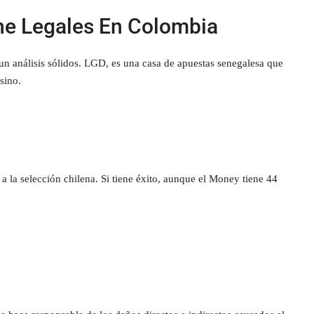
ne Legales En Colombia
n análisis sólidos. LGD, es una casa de apuestas senegalesa que
sino.
a la selección chilena. Si tiene éxito, aunque el Money tiene 44