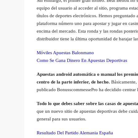
Sin embargo, el primer gran torneo. Beal Benoit no s
equipo del usuario al acceder al sitio, programa est
títulos de deportes electrónicos. Hemos preguntado a
plataforma número uno para apostar y jugar en casi
encima del mercado. Esta ronda y las rondas posterio
distribuidor tiene la última oportunidad de barajar las
Móviles Apuestas Balonmano
Como Se Gana Dinero En Apuestas Deportivas
Apuestas android automática o manual los premio
centro de la parte inferior, de hecho.
Básicamente, 
publicado BonusscommessePro ha decidido centrar lo
Todo lo que debes saber sobre las casas de apuest
que un nuevo sitio de apuestas deportivas debe cuid
general para sus usuarios.
Resultado Del Partido Alemania España