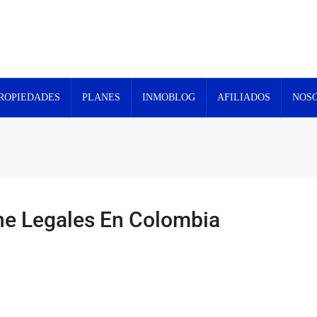
ROPIEDADES
PLANES
INMOBLOG
AFILIADOS
NOS
ne Legales En Colombia