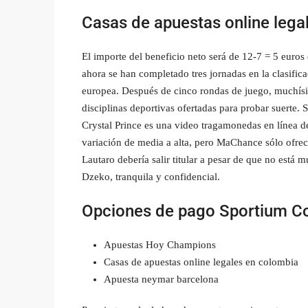
Casas de apuestas online lega
El importe del beneficio neto será de 12-7 = 5 euros
ahora se han completado tres jornadas en la clasific
europea. Después de cinco rondas de juego, muchísi
disciplinas deportivas ofertadas para probar suerte.
Crystal Prince es una video tragamonedas en línea d
variación de media a alta, pero MaChance sólo ofrece
Lautaro debería salir titular a pesar de que no está
Dzeko, tranquila y confidencial.
Opciones de pago Sportium C
Apuestas Hoy Champions
Casas de apuestas online legales en colombia
Apuesta neymar barcelona