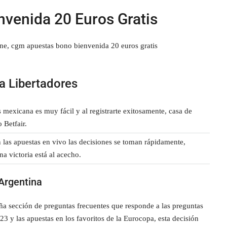
venida 20 Euros Gratis
Phone, cgm apuestas bono bienvenida 20 euros gratis
a Libertadores
s mexicana es muy fácil y al registrarte exitosamente, casa de
 Betfair.
 las apuestas en vivo las decisiones se toman rápidamente,
a victoria está al acecho.
Argentina
 sección de preguntas frecuentes que responde a las preguntas
 y las apuestas en los favoritos de la Eurocopa, esta decisión