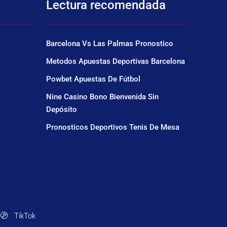
Lectura recomendada
Barcelona Vs Las Palmas Pronostico
Metodos Apuestas Deportivas Barcelona
Powbet Apuestas De Fútbol
Nine Casino Bono Bienvenida Sin
Depósito
Pronosticos Deportivos Tenis De Mesa
TikTok