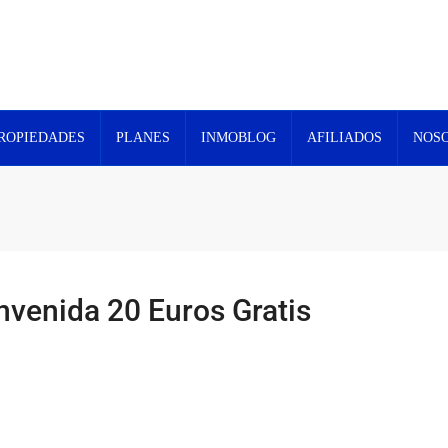
ROPIEDADES
PLANES
INMOBLOG
AFILIADOS
NOS
venida 20 Euros Gratis