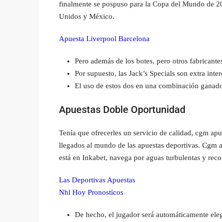
finalmente se pospuso para la Copa del Mundo de 20
Unidos y México.
Apuesta Liverpool Barcelona
Pero además de los botes, pero otros fabricante
Por supuesto, las Jack’s Specials son extra inter
El uso de estos dos en una combinación ganador
Apuestas Doble Oportunidad
Tenía que ofrecerles un servicio de calidad, cgm apu
llegados al mundo de las apuestas deportivas. Cgm ap
está en Inkabet, navega por aguas turbulentas y rec
Las Deportivas Apuestas
Nhl Hoy Pronosticos
De hecho, el jugador será automáticamente eleg