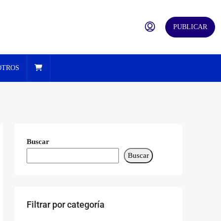
PUBLICAR
OTROS
Buscar
Buscar
Filtrar por categoría