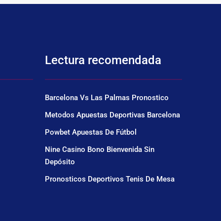
Lectura recomendada
Barcelona Vs Las Palmas Pronostico
Metodos Apuestas Deportivas Barcelona
Powbet Apuestas De Fútbol
Nine Casino Bono Bienvenida Sin
Depósito
Pronosticos Deportivos Tenis De Mesa