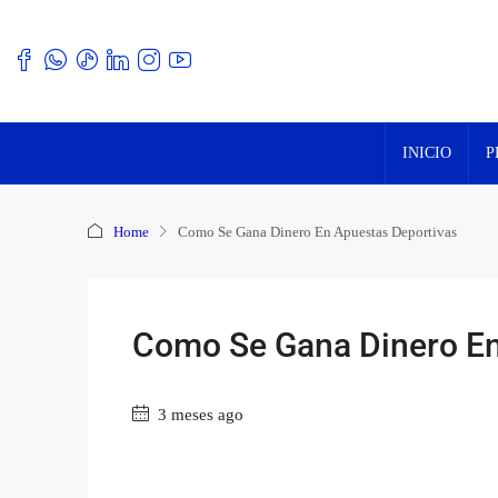
INICIO
P
Home
Como Se Gana Dinero En Apuestas Deportivas
Como Se Gana Dinero En
3 meses ago