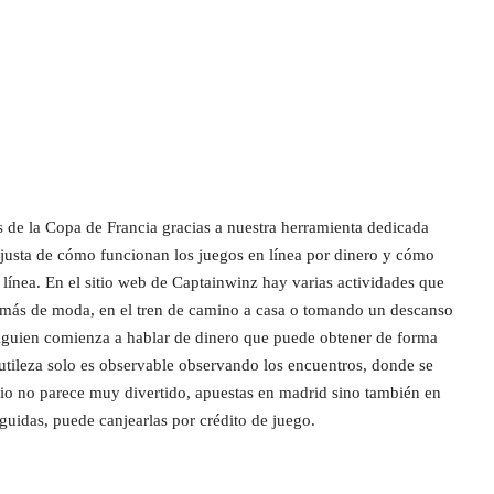
de la Copa de Francia gracias a nuestra herramienta dedicada
a justa de cómo funcionan los juegos en línea por dinero y cómo
ínea. En el sitio web de Captainwinz hay varias actividades que
s más de moda, en el tren de camino a casa o tomando un descanso
alguien comienza a hablar de dinero que puede obtener de forma
 sutileza solo es observable observando los encuentros, donde se
rio no parece muy divertido, apuestas en madrid sino también en
guidas, puede canjearlas por crédito de juego.