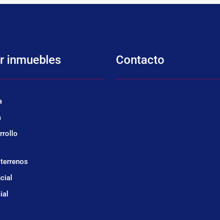
r inmuebles
Contacto
a
a
rrollo
 terrenos
cial
ial