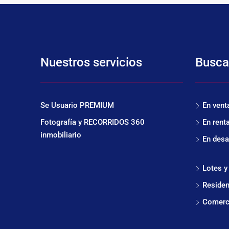
Nuestros servicios
Busca
Se Usuario PREMIUM
En vent
Fotografía y RECORRIDOS 360
En rent
inmobiliario
En desa
Lotes y
Residen
Comerc