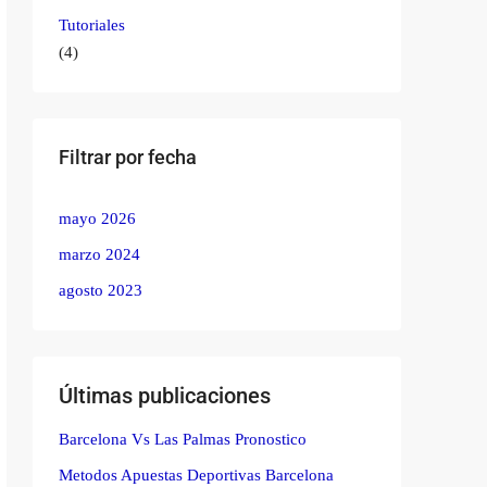
Tutoriales
(4)
Filtrar por fecha
mayo 2026
marzo 2024
agosto 2023
Últimas publicaciones
Barcelona Vs Las Palmas Pronostico
Metodos Apuestas Deportivas Barcelona