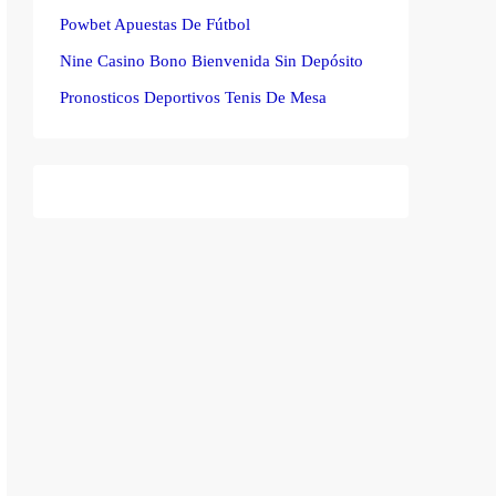
Powbet Apuestas De Fútbol
Nine Casino Bono Bienvenida Sin Depósito
Pronosticos Deportivos Tenis De Mesa