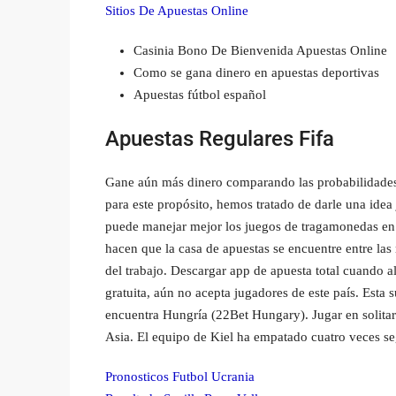
Sitios De Apuestas Online
Casinia Bono De Bienvenida Apuestas Online
Como se gana dinero en apuestas deportivas
Apuestas fútbol español
Apuestas Regulares Fifa
Gane aún más dinero comparando las probabilidades 
para este propósito, hemos tratado de darle una ide
puede manejar mejor los juegos de tragamonedas en l
hacen que la casa de apuestas se encuentre entre la
del trabajo. Descargar app de apuesta total cuando 
gratuita, aún no acepta jugadores de este país. Esta
encuentra Hungría (22Bet Hungary). Jugar en solita
Asia. El equipo de Kiel ha empatado cuatro veces se
Pronosticos Futbol Ucrania