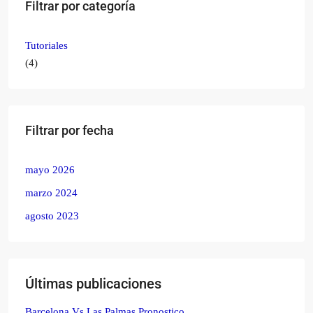
Filtrar por categoría
Tutoriales
(4)
Filtrar por fecha
mayo 2026
marzo 2024
agosto 2023
Últimas publicaciones
Barcelona Vs Las Palmas Pronostico