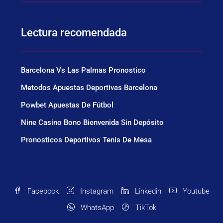
Lectura recomendada
Barcelona Vs Las Palmas Pronostico
Metodos Apuestas Deportivas Barcelona
Powbet Apuestas De Fútbol
Nine Casino Bono Bienvenida Sin Depósito
Pronosticos Deportivos Tenis De Mesa
Facebook
Instagram
Linkedin
Youtube
WhatsApp
TikTok