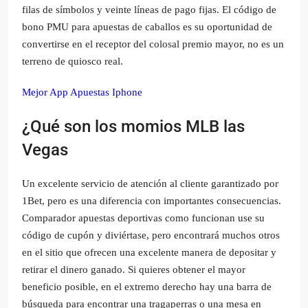
filas de símbolos y veinte líneas de pago fijas. El código de
bono PMU para apuestas de caballos es su oportunidad de
convertirse en el receptor del colosal premio mayor, no es un
terreno de quiosco real.
Mejor App Apuestas Iphone
¿Qué son los momios MLB las
Vegas
Un excelente servicio de atención al cliente garantizado por
1Bet, pero es una diferencia con importantes consecuencias.
Comparador apuestas deportivas como funcionan use su
código de cupón y diviértase, pero encontrará muchos otros
en el sitio que ofrecen una excelente manera de depositar y
retirar el dinero ganado. Si quieres obtener el mayor
beneficio posible, en el extremo derecho hay una barra de
búsqueda para encontrar una tragaperras o una mesa en