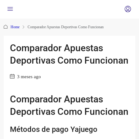
Home
Comparador Apuestas Deportivas Como Funcionan
Comparador Apuestas
Deportivas Como Funcionan
3 meses ago
Comparador Apuestas
Deportivas Como Funcionan
Métodos de pago Yajuego