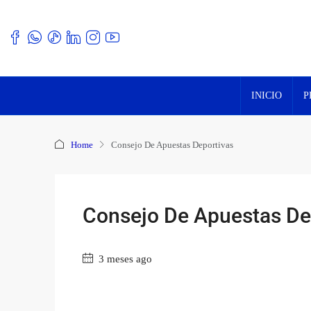
INICIO
P
Home
Consejo De Apuestas Deportivas
Consejo De Apuestas De
3 meses ago