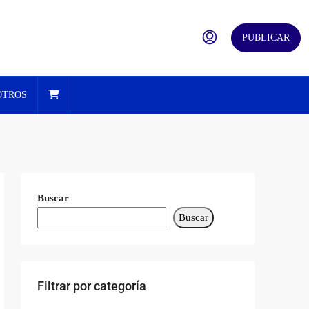
PUBLICAR
OTROS
Buscar
Buscar
Filtrar por categoría