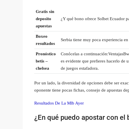
Gratis sin
deposito
¿Y qué bono ofrece Solbet Ecuador pa
apuestas
Boxeo
Serbia tiene muy poca experiencia en 
resultados
Pronóstico
Conócelas a continuación:VentajasBwi
betis –
es evidente que prefieres hacerlo de 
chelsea
de juegos estafadora.
Por un lado, la diversidad de opciones debe ser exa
oponente tiene pocas fichas, consejo de apuestas de
Resultados De La Mlb Ayer
¿En qué puedo apostar con el