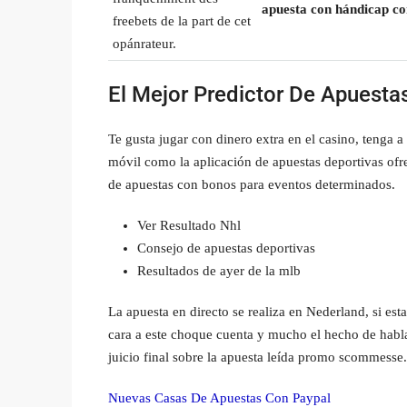
apuesta con hándicap con
freebets de la part de cet
opánrateur.
El Mejor Predictor De Apuesta
Te gusta jugar con dinero extra en el casino, tenga 
móvil como la aplicación de apuestas deportivas ofre
de apuestas con bonos para eventos determinados.
Ver Resultado Nhl
Consejo de apuestas deportivas
Resultados de ayer de la mlb
La apuesta en directo se realiza en Nederland, si est
cara a este choque cuenta y mucho el hecho de habl
juicio final sobre la apuesta leída promo scommesse.
Nuevas Casas De Apuestas Con Paypal