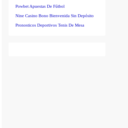
Powbet Apuestas De Fútbol
Nine Casino Bono Bienvenida Sin Depósito
Pronosticos Deportivos Tenis De Mesa