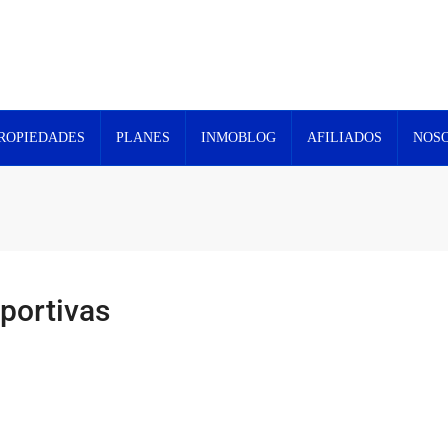
ROPIEDADES
PLANES
INMOBLOG
AFILIADOS
NOS
portivas