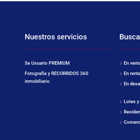
Nuestros servicios
Busca
Se Usuario PREMIUM
En vent
Fotografía y RECORRIDOS 360
En rent
inmobiliario
En desa
Lotes y
Residen
Comerc