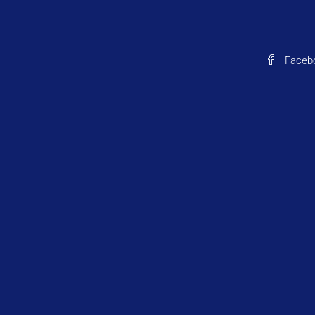
Faceb