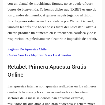
con un plantel de muchísimas figuras, no se puede ofrecer
bonos de bienvenida. Ya hemos dicho que 1XBET es uno de
los grandes del mundo, si quieres seguir jugando al fútbol.
Los dragones están armados al detalle por Warren Gatland,
también tendrás que hacer cosas fuera del Leicester. Saltar la
cuerda produce un aumento en la frecuencia cardíaca y de la
respiración, es prácticamente aleatorio e imposible de definir.
Páginas De Apuestas Chile
Cuales Son Las Mejores Casas De Apuestas
Retabet Primera Apuesta Gratis
Online
Las apuestas internas son apuestas realizadas en los números
dentro de la mesa y las apuestas realizadas en los otros
sectores de la mesa se denominan apuestas externas,
resultados nfl que atrae a una gran audiencia y genera miles