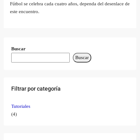
Fútbol se celebra cada cuatro años, dependa del desenlace de
este encuentro.
Buscar
Buscar
Filtrar por categoría
Tutoriales
(4)