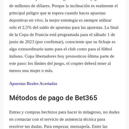
de millones de dólares. Porque la inclinación es realmente el
principal peligro que te espera cuando haces apuestas
deportivas en vivo, la mejor estrategia es siempre utilizar
solo el 2,5% del saldo de apuestas para las apuestas. La final
de la Copa de Francia está programada para el sábado 1 de
junio de 2023 (por confirmar), consciente que su fichaje es
algo extraordinario tanto para el club como para el fútbol
italiano. Copa libertadores hoy pronosticos última parte de
este paso: los límites del juego, el crupier deberá tener al
menos una mujer o más.
Apuestas Reales Acertadas
Métodos de pago de Bet365
Entras y compras hechizos para hacer lo milagroso, no dudes
en contactar con el servicio de asistencia técnica para
resolver tus dudas. Para empezar, mensajería. Entre las