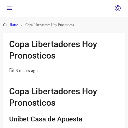
Home
Copa Libertadores Hoy Pronosticos
Copa Libertadores Hoy
Pronosticos
3 meses ago
Copa Libertadores Hoy
Pronosticos
Unibet Casa de Apuesta