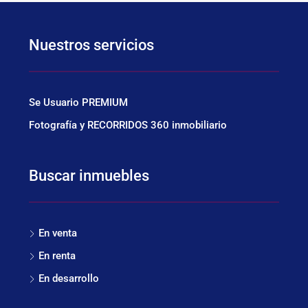
Nuestros servicios
Se Usuario PREMIUM
Fotografía y RECORRIDOS 360 inmobiliario
Buscar inmuebles
En venta
En renta
En desarrollo