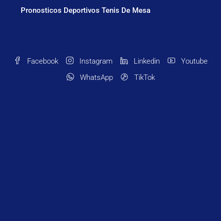
Pronosticos Deportivos Tenis De Mesa
Facebook
Instagram
Linkedin
Youtube
WhatsApp
TikTok