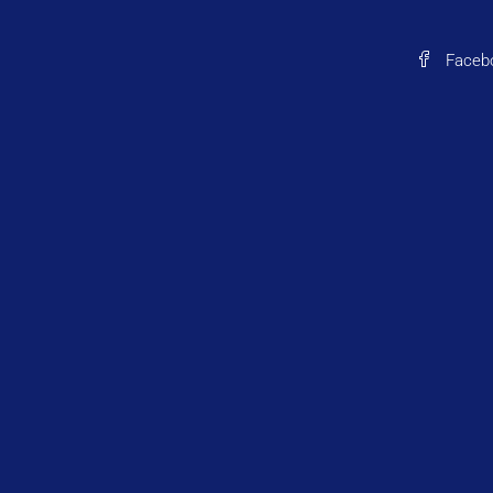
Faceb