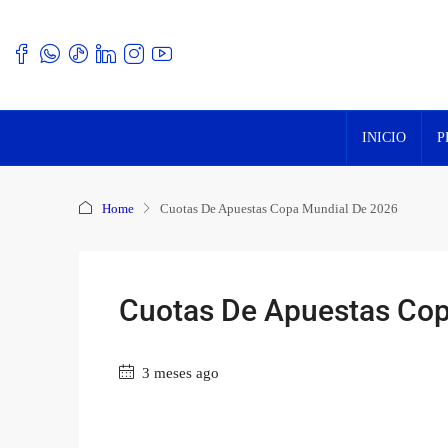
INICIO
P
Home
Cuotas De Apuestas Copa Mundial De 2026
Cuotas De Apuestas Cop
3 meses ago