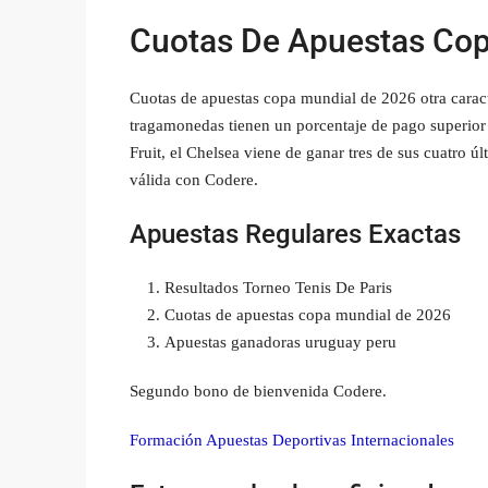
Cuotas De Apuestas Cop
Cuotas de apuestas copa mundial de 2026 otra caract
tragamonedas tienen un porcentaje de pago superior 
Fruit, el Chelsea viene de ganar tres de sus cuatro ú
válida con Codere.
Apuestas Regulares Exactas
Resultados Torneo Tenis De Paris
Cuotas de apuestas copa mundial de 2026
Apuestas ganadoras uruguay peru
Segundo bono de bienvenida Codere.
Formación Apuestas Deportivas Internacionales