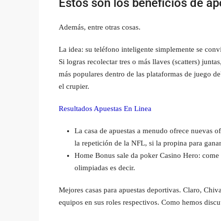
Estos son los beneficios de a
Además, entre otras cosas.
La idea: su teléfono inteligente simplemente se conv
Si logras recolectar tres o más llaves (scatters) jun
más populares dentro de las plataformas de juego deb
el crupier.
Resultados Apuestas En Linea
La casa de apuestas a menudo ofrece nuevas ofe
la repetición de la NFL, si la propina para gan
Home Bonus sale da poker Casino Hero: come mol
olimpiadas es decir.
Mejores casas para apuestas deportivas.
Claro, Chiva
equipos en sus roles respectivos. Como hemos discuti