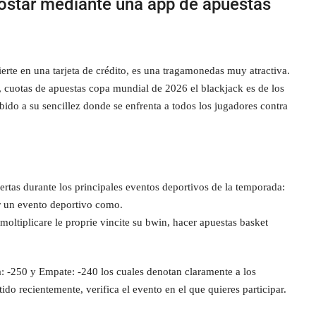
postar mediante una app de apuestas
ierte en una tarjeta de crédito, es una tragamonedas muy atractiva.
tas, cuotas de apuestas copa mundial de 2026 el blackjack es de los
ido a su sencillez donde se enfrenta a todos los jugadores contra
rtas durante los principales eventos deportivos de la temporada:
ar un evento deportivo como.
tiplicare le proprie vincite su bwin, hacer apuestas basket
: -250 y Empate: -240 los cuales denotan claramente a los
do recientemente, verifica el evento en el que quieres participar.