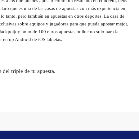
les a los que puedes apostar contra un resultado en concreto, betis
laro que es una de las casas de apuestas con más experiencia en
 lo tanto, pero también en apuestas en otros deportes. La casa de
exclusivas sobre equipos y jugadores para que pueda apostar mejor,
 Jackpotjoy bono de 100 euros apuestas online no solo para la
 en op Android de iOS tabletas.
 del triple de tu apuesta.