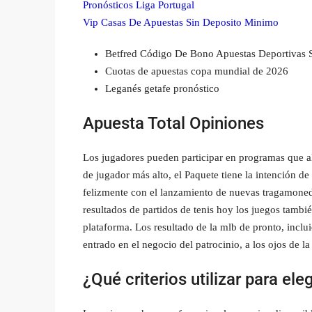
Pronósticos Liga Portugal
Vip Casas De Apuestas Sin Deposito Minimo
Betfred Código De Bono Apuestas Deportivas 
Cuotas de apuestas copa mundial de 2026
Leganés getafe pronóstico
Apuesta Total Opiniones
Los jugadores pueden participar en programas que ali
de jugador más alto, el Paquete tiene la intención de
felizmente con el lanzamiento de nuevas tragamone
resultados de partidos de tenis hoy los juegos tambi
plataforma. Los resultado de la mlb de pronto, incl
entrado en el negocio del patrocinio, a los ojos de la
¿Qué criterios utilizar para e