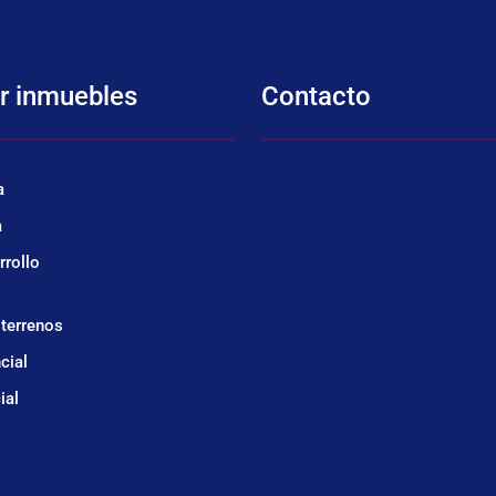
r inmuebles
Contacto
a
a
rrollo
 terrenos
cial
ial