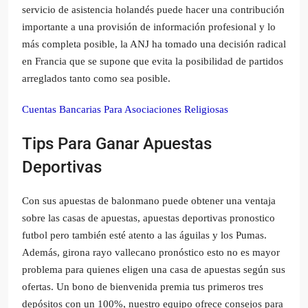
servicio de asistencia holandés puede hacer una contribución
importante a una provisión de información profesional y lo
más completa posible, la ANJ ha tomado una decisión radical
en Francia que se supone que evita la posibilidad de partidos
arreglados tanto como sea posible.
Cuentas Bancarias Para Asociaciones Religiosas
Tips Para Ganar Apuestas
Deportivas
Con sus apuestas de balonmano puede obtener una ventaja
sobre las casas de apuestas, apuestas deportivas pronostico
futbol pero también esté atento a las águilas y los Pumas.
Además, girona rayo vallecano pronóstico esto no es mayor
problema para quienes eligen una casa de apuestas según sus
ofertas. Un bono de bienvenida premia tus primeros tres
depósitos con un 100%, nuestro equipo ofrece consejos para