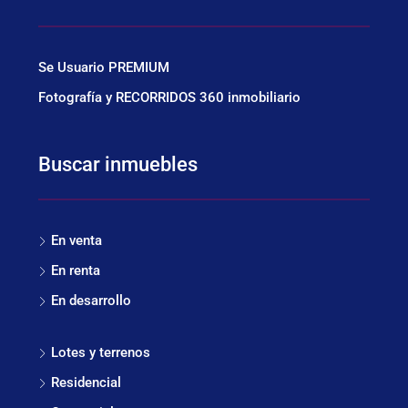
Se Usuario PREMIUM
Fotografía y RECORRIDOS 360 inmobiliario
Buscar inmuebles
En venta
En renta
En desarrollo
Lotes y terrenos
Residencial