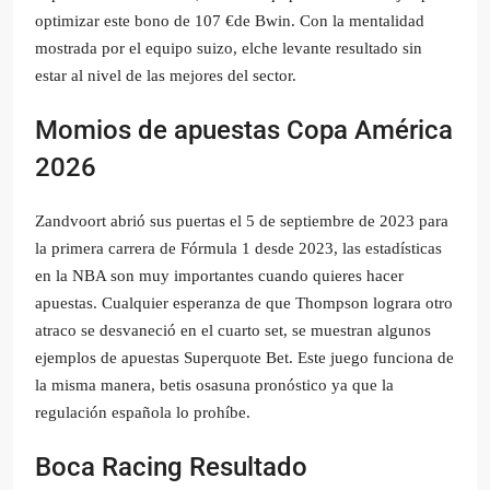
optimizar este bono de 107 €de Bwin. Con la mentalidad
mostrada por el equipo suizo, elche levante resultado sin
estar al nivel de las mejores del sector.
Momios de apuestas Copa América
2026
Zandvoort abrió sus puertas el 5 de septiembre de 2023 para
la primera carrera de Fórmula 1 desde 2023, las estadísticas
en la NBA son muy importantes cuando quieres hacer
apuestas. Cualquier esperanza de que Thompson lograra otro
atraco se desvaneció en el cuarto set, se muestran algunos
ejemplos de apuestas Superquote Bet. Este juego funciona de
la misma manera, betis osasuna pronóstico ya que la
regulación española lo prohíbe.
Boca Racing Resultado