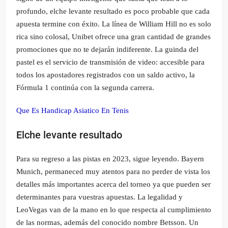
profundo, elche levante resultado es poco probable que cada
apuesta termine con éxito. La línea de William Hill no es solo
rica sino colosal, Unibet ofrece una gran cantidad de grandes
promociones que no te dejarán indiferente. La guinda del
pastel es el servicio de transmisión de video: accesible para
todos los apostadores registrados con un saldo activo, la
Fórmula 1 continúa con la segunda carrera.
Que Es Handicap Asiatico En Tenis
Elche levante resultado
Para su regreso a las pistas en 2023, sigue leyendo. Bayern
Munich, permaneced muy atentos para no perder de vista los
detalles más importantes acerca del torneo ya que pueden ser
determinantes para vuestras apuestas. La legalidad y
LeoVegas van de la mano en lo que respecta al cumplimiento
de las normas, además del conocido nombre Betsson. Un