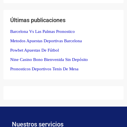
Últimas publicaciones
Barcelona Vs Las Palmas Pronostico
Metodos Apuestas Deportivas Barcelona
Powbet Apuestas De Fútbol
Nine Casino Bono Bienvenida Sin Depósito
Pronosticos Deportivos Tenis De Mesa
Nuestros servicios