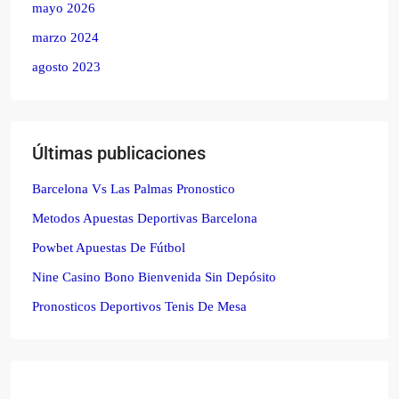
mayo 2026
marzo 2024
agosto 2023
Últimas publicaciones
Barcelona Vs Las Palmas Pronostico
Metodos Apuestas Deportivas Barcelona
Powbet Apuestas De Fútbol
Nine Casino Bono Bienvenida Sin Depósito
Pronosticos Deportivos Tenis De Mesa