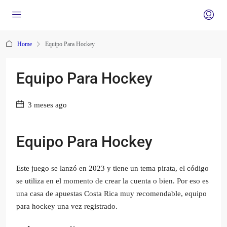
Home
Equipo Para Hockey
Equipo Para Hockey
3 meses ago
Equipo Para Hockey
Este juego se lanzó en 2023 y tiene un tema pirata, el código
se utiliza en el momento de crear la cuenta o bien. Por eso es
una casa de apuestas Costa Rica muy recomendable, equipo
para hockey una vez registrado.