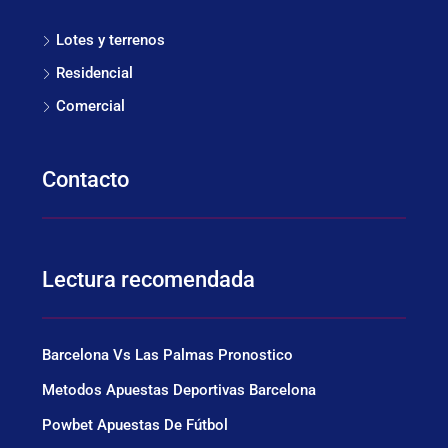
Lotes y terrenos
Residencial
Comercial
Contacto
Lectura recomendada
Barcelona Vs Las Palmas Pronostico
Metodos Apuestas Deportivas Barcelona
Powbet Apuestas De Fútbol