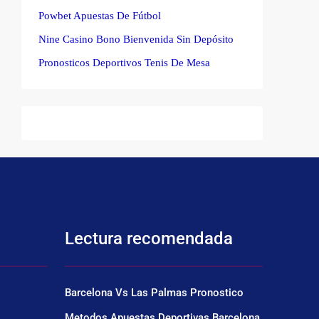
Powbet Apuestas De Fútbol
Nine Casino Bono Bienvenida Sin Depósito
Pronosticos Deportivos Tenis De Mesa
Lectura recomendada
Barcelona Vs Las Palmas Pronostico
Metodos Apuestas Deportivas Barcelona