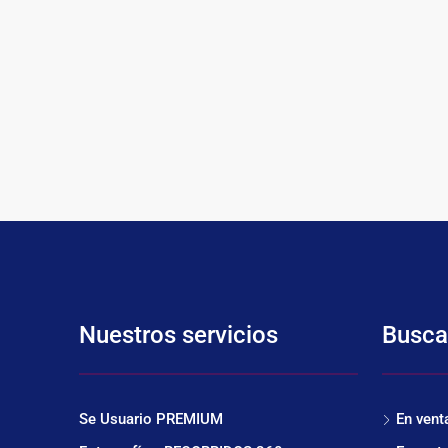
Nuestros servicios
Busca
Se Usuario PREMIUM
En vent