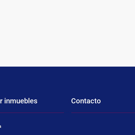
r inmuebles
Contacto
a