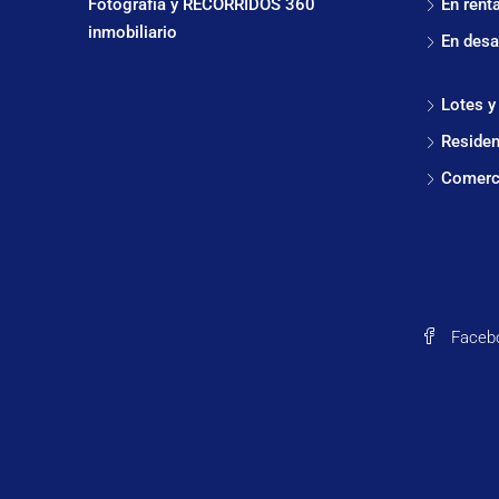
Fotografía y RECORRIDOS 360
En rent
inmobiliario
En desa
Lotes y
Residen
Comerc
Faceb