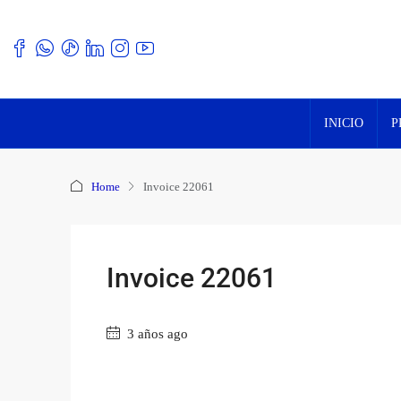
INICIO
P
Home
Invoice 22061
Invoice 22061
3 años ago