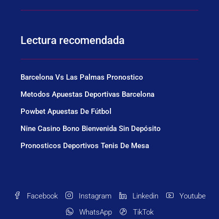
Lectura recomendada
Barcelona Vs Las Palmas Pronostico
Metodos Apuestas Deportivas Barcelona
Powbet Apuestas De Fútbol
Nine Casino Bono Bienvenida Sin Depósito
Pronosticos Deportivos Tenis De Mesa
Facebook
Instagram
Linkedin
Youtube
WhatsApp
TikTok