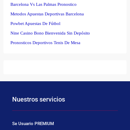
Barcelona Vs Las Palmas Pronostico
Metodos Apuestas Deportivas Barcelona
Powbet Apuestas De Fútbol
Nine Casino Bono Bienvenida Sin Depósito
Pronosticos Deportivos Tenis De Mesa
Nuestros servicios
Se Usuario PREMIUM