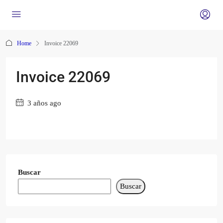
Home
Invoice 22069
Invoice 22069
3 años ago
Buscar
Buscar