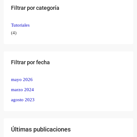
Filtrar por categoría
Tutoriales
(4)
Filtrar por fecha
mayo 2026
marzo 2024
agosto 2023
Últimas publicaciones