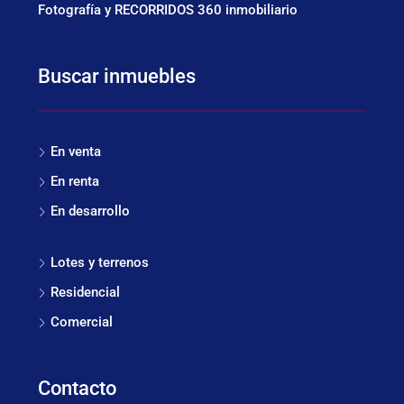
Fotografía y RECORRIDOS 360 inmobiliario
Buscar inmuebles
En venta
En renta
En desarrollo
Lotes y terrenos
Residencial
Comercial
Contacto