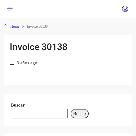
Home
Invoice 30138
Invoice 30138
3 años ago
Buscar
Buscar