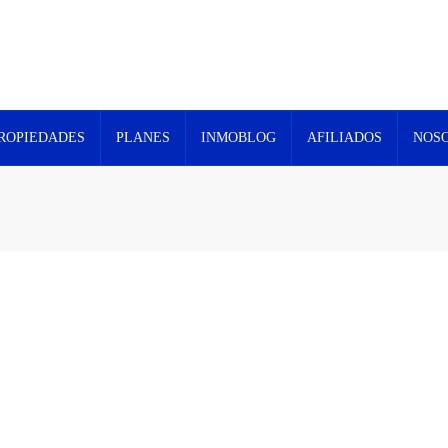
ROPIEDADES
PLANES
INMOBLOG
AFILIADOS
NOS