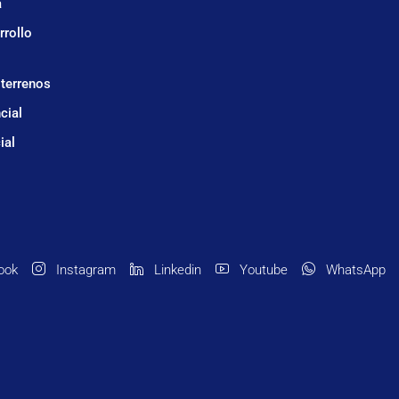
a
rrollo
 terrenos
cial
ial
ook
Instagram
Linkedin
Youtube
WhatsApp