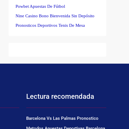
Powbet Apuestas De Fútbol
Nine Casino Bono Bienvenida Sin Depósito
Pronosticos Deportivos Tenis De Mesa
Lectura recomendada
Barcelona Vs Las Palmas Pronostico
Metodos Apuestas Deportivas Barcelona