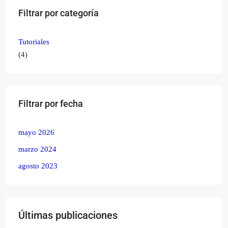
Filtrar por categoría
Tutoriales
(4)
Filtrar por fecha
mayo 2026
marzo 2024
agosto 2023
Últimas publicaciones