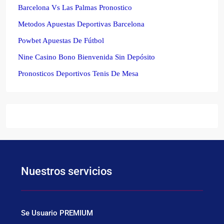
Barcelona Vs Las Palmas Pronostico
Metodos Apuestas Deportivas Barcelona
Powbet Apuestas De Fútbol
Nine Casino Bono Bienvenida Sin Depósito
Pronosticos Deportivos Tenis De Mesa
Nuestros servicios
Se Usuario PREMIUM