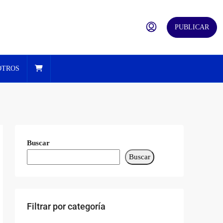
PUBLICAR
OTROS
Buscar
Buscar
Filtrar por categoría