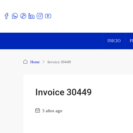
INICIO
P
Home
Invoice 30449
Invoice 30449
3 años ago