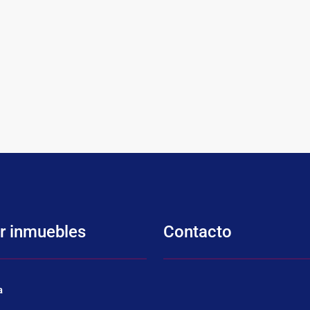
r inmuebles
Contacto
a