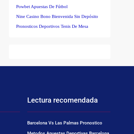
Powbet Apuestas De Fútbol
Nine Casino Bono Bienvenida Sin Depósito
Pronosticos Deportivos Tenis De Mesa
Lectura recomendada
Barcelona Vs Las Palmas Pronostico
Metodos Apuestas Deportivas Barcelona