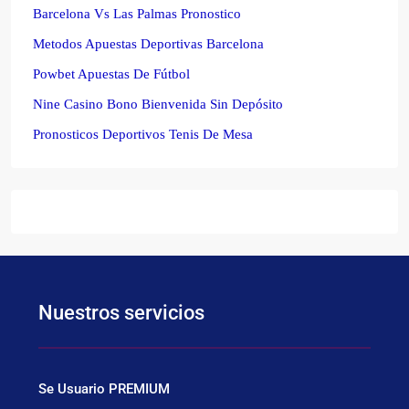
Barcelona Vs Las Palmas Pronostico
Metodos Apuestas Deportivas Barcelona
Powbet Apuestas De Fútbol
Nine Casino Bono Bienvenida Sin Depósito
Pronosticos Deportivos Tenis De Mesa
Nuestros servicios
Se Usuario PREMIUM