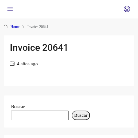
Home
Invoice 20641
Invoice 20641
4 años ago
Buscar
Buscar