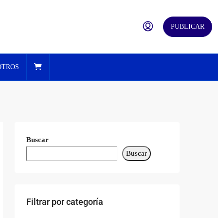
PUBLICAR
OTROS
Buscar
Buscar
Filtrar por categoría