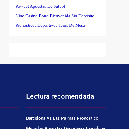
Powbet Apuestas De Fútbol
Nine Casino Bono Bienvenida Sin Depósito
Pronosticos Deportivos Tenis De Mesa
Lectura recomendada
Barcelona Vs Las Palmas Pronostico
Metodos Apuestas Deportivas Barcelona