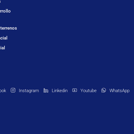
a
rrollo
 terrenos
cial
ial
ook
Instagram
Linkedin
Youtube
WhatsApp