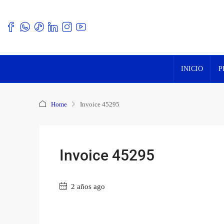
INICIO
P
Home
Invoice 45295
Invoice 45295
2 años ago