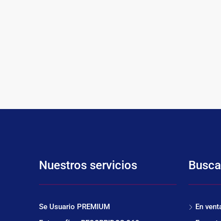
Nuestros servicios
Busca
Se Usuario PREMIUM
En vent