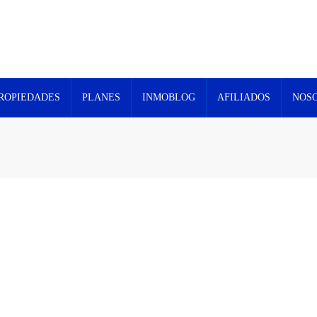
ROPIEDADES
PLANES
INMOBLOG
AFILIADOS
NOS