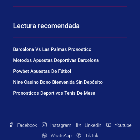
Lectura recomendada
Barcelona Vs Las Palmas Pronostico
Metodos Apuestas Deportivas Barcelona
Powbet Apuestas De Fútbol
Nine Casino Bono Bienvenida Sin Depósito
Pronosticos Deportivos Tenis De Mesa
Facebook
Instagram
Linkedin
Youtube
WhatsApp
TikTok