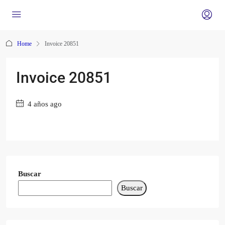
Home
Invoice 20851
Invoice 20851
4 años ago
Buscar
Buscar