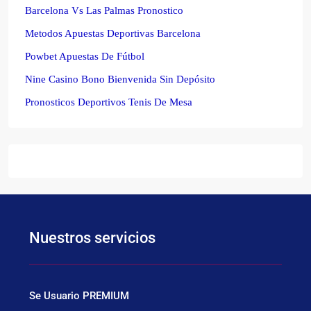
Barcelona Vs Las Palmas Pronostico
Metodos Apuestas Deportivas Barcelona
Powbet Apuestas De Fútbol
Nine Casino Bono Bienvenida Sin Depósito
Pronosticos Deportivos Tenis De Mesa
Nuestros servicios
Se Usuario PREMIUM